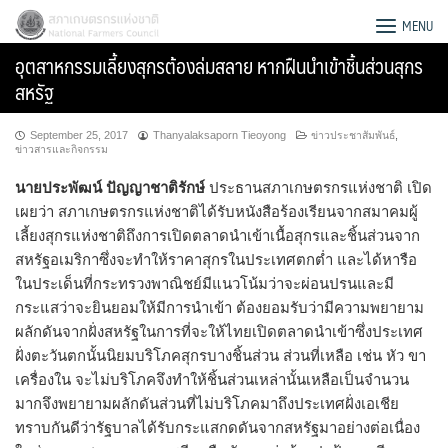
Skip
สภาเกษตรกรแห่งชาติ
MENU
to
อุตสาหกรรมเลี้ยงสุกรต้องล่มสลาย หากฝืนนำเข้าชิ้นส่วนสุกร
content
สหรัฐ
September 25, 2017
Thanyalaksaporn Tieoyong
ข่าวประชาสัมพันธ์
,
ข่าวสารและกิจกรรม
นายประพัฒน์ ปัญญาชาติรักษ์
ประธานสภาเกษตรกรแห่งชาติ เปิด
เผยว่า สภาเกษตรกรแห่งชาติได้รับหนังสือร้องเรียนจากสมาคมผู้
เลี้ยงสุกรแห่งชาติถึงการเปิดตลาดนำเข้าเนื้อสุกรและชิ้นส่วนจาก
สหรัฐอเมริกาซึ่งจะทำให้ราคาสุกรในประเทศตกต่ำ และได้หารือ
ในประเด็นที่กระทรวงพาณิชย์มีแนวโน้มว่าจะผ่อนปรนและมี
กระแสว่าจะยินยอมให้มีการนำเข้า ต้องยอมรับว่ามีความพยายาม
ผลักดันจากฝั่งสหรัฐในการที่จะให้ไทยเปิดตลาดนำเข้าซึ่งประเทศ
ฝั่งตะวันตกนั้นนิยมบริโภคสุกรบางชิ้นส่วน ส่วนที่เหลือ เช่น หัว ขา
เครื่องใน จะไม่บริโภคจึงทำให้ชิ้นส่วนเหล่านั้นเหลือเป็นจำนวน
Search
มากจึงพยายามผลักดันส่วนที่ไม่บริโภคมาถึงประเทศฝั่งเอเชีย
for:
ทราบกันดีว่ารัฐบาลได้รับกระแสกดดันจากสหรัฐมาอย่างต่อเนื่อง