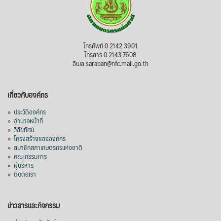
View on Facebook
·
Share
สภาเกษตรกรแห่งชาติ
โทรศัพท์ 0 2142 3901
3 days ago
โทรสาร 0 2143 7608
อีเมล saraban@nfc.mail.go.th
กรมการค้าต่างประเทศ กระทรวงพาณิชย์ เปิด
เผยว่า สถิติการส่งออกสินค้ามันสำปะหลังของ
เกี่ยวกับองค์กร
ไทยในช่วง 6 เดือนของปี 2569 (ม.ค.-มิ.ย.) มี
ปริมาณ 2.52 ล้านตัน ลดลง 51.63% มูลค่า
»
ประวัติองค์กร
1,205 ล้านดอลลาร์สหรัฐ (ประมาณ
»
อำนาจหน้าที่
»
วิสัยทัศน์
38,003.15 ล้านบาท) ลดลง 27.69%
»
โครงสร้างขององค์กร
»
สมาชิกสภาเกษตรกรแห่งชาติ
ปรับตัวลดลงตามสภาวะเศรษฐกิจและการค้า
»
คณะกรรมการ
โลก โดยตลาดส่งออกสำคัญ จีน ส่งออกได้
»
ผู้บริหาร
1.52 ล้านตัน ลด 61.71%
»
ติดต่อเรา
ญี่ปุ่น 2 แสนตัน ลด 4.76%
อินโดนีเซีย 8 หมื่นตัน ไม่เปลี่ยนแปลง
ข่าวสารและกิจกรรม
มาเลเซีย 9 ห
...
See More