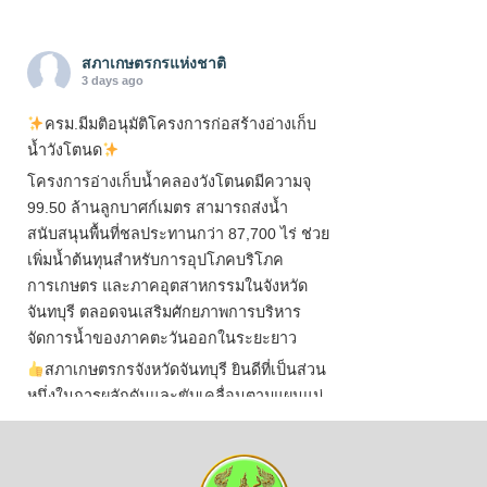
สภาเกษตรกรแห่งชาติ
3 days ago
ครม.มีมติอนุมัติโครงการก่อสร้างอ่างเก็บ
น้ำวังโตนด
โครงการอ่างเก็บน้ำคลองวังโตนดมีความจุ
99.50 ล้านลูกบาศก์เมตร สามารถส่งน้ำ
สนับสนุนพื้นที่ชลประทานกว่า 87,700 ไร่ ช่วย
เพิ่มน้ำต้นทุนสำหรับการอุปโภคบริโภค
การเกษตร และภาคอุตสาหกรรมในจังหวัด
จันทบุรี ตลอดจนเสริมศักยภาพการบริหาร
จัดการน้ำของภาคตะวันออกในระยะยาว
สภาเกษตรกรจังหวัดจันทบุรี ยินดีที่เป็นส่วน
หนึ่งในการผลักดันและขับเคลื่อนตามแผนแม่
บทเพื่อพั
...
See More
ไม่สามารถดูเนื้อหานี้ได้ในขณะนี้