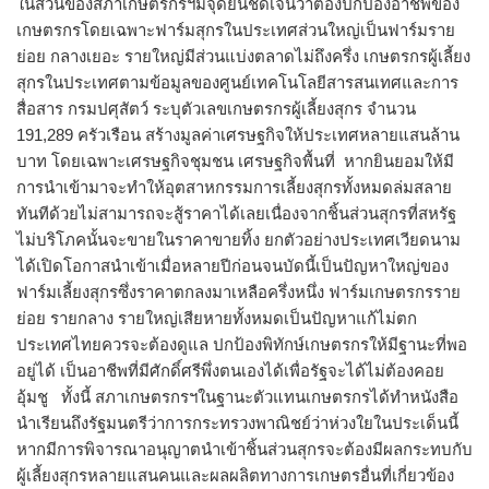
ในส่วนของสภาเกษตรกรฯมีจุดยืนชัดเจนว่าต้องปกป้องอาชีพของ
เกษตรกรโดยเฉพาะฟาร์มสุกรในประเทศส่วนใหญ่เป็นฟาร์มราย
ย่อย กลางเยอะ รายใหญ่มีส่วนแบ่งตลาดไม่ถึงครึ่ง เกษตรกรผู้เลี้ยง
สุกรในประเทศตามข้อมูลของศูนย์เทคโนโลยีสารสนเทศและการ
สื่อสาร กรมปศุสัตว์ ระบุตัวเลขเกษตรกรผู้เลี้ยงสุกร จำนวน
191,289 ครัวเรือน สร้างมูลค่าเศรษฐกิจให้ประเทศหลายแสนล้าน
บาท โดยเฉพาะเศรษฐกิจชุมชน เศรษฐกิจพื้นที่ หากยินยอมให้มี
การนำเข้ามาจะทำให้อุตสาหกรรมการเลี้ยงสุกรทั้งหมดล่มสลาย
ทันทีด้วยไม่สามารถจะสู้ราคาได้เลยเนื่องจากชิ้นส่วนสุกรที่สหรัฐ
ไม่บริโภคนั้นจะขายในราคาขายทิ้ง ยกตัวอย่างประเทศเวียดนาม
ได้เปิดโอกาสนำเข้าเมื่อหลายปีก่อนจนบัดนี้เป็นปัญหาใหญ่ของ
ฟาร์มเลี้ยงสุกรซึ่งราคาตกลงมาเหลือครึ่งหนึ่ง ฟาร์มเกษตรกรราย
ย่อย รายกลาง รายใหญ่เสียหายทั้งหมดเป็นปัญหาแก้ไม่ตก
ประเทศไทยควรจะต้องดูแล ปกป้องพิทักษ์เกษตรกรให้มีฐานะที่พอ
อยู่ได้ เป็นอาชีพที่มีศักดิ์ศรีพึ่งตนเองได้เพื่อรัฐจะได้ไม่ต้องคอย
อุ้มชู ทั้งนี้ สภาเกษตรกรฯในฐานะตัวแทนเกษตรกรได้ทำหนังสือ
นำเรียนถึงรัฐมนตรีว่าการกระทรวงพาณิชย์ว่าห่วงใยในประเด็นนี้
หากมีการพิจารณาอนุญาตนำเข้าชิ้นส่วนสุกรจะต้องมีผลกระทบกับ
ผู้เลี้ยงสุกรหลายแสนคนและผลผลิตทางการเกษตรอื่นที่เกี่ยวข้อง