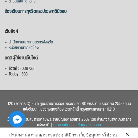
»
ดาวน์โหลดเอกสาร
ลูกบาศก์เมตร สามารถสนับสนุนพื้นที่
ชลประทานกว่า 87,700 ไร่ เพิ่ม
...
ร้องเรียนการทุจริตและประพฤติมิชอบ
See More
Photo
เว็บลิงก์
View on Facebook
·
Share
»
สำนักงานสภาเกษตรกรจังหวัด
»
หน่วยงานที่เกี่ยวข้อง
สถิติผู้ใช้งานเว็บไซต์
»
Total :
2038733
»
Today :
303
120 (อาคาร C) ชั้น 5 ศูนย์ราชการเฉลิมพระเกียรติ 80 พรรษา 5 ธันวาคม 2550 ถนน
แจ้งวัฒนะ แขวงทุ่งสองห้อง เขตหลักสี่ กรุงเทพมหานคร 10210
© 2560 สงวนลิขสิทธิ์ตามพระราชบัญญัติลิขสิทธิ์ 2537 โดย สำนักงานสภาเกษตรกร
แห่งชาติ |
นโยบายคุ้มครองข้อมูลส่วนบุคคล
สำนักงานสภาเกษตรกรแห่งชาติมีการเก็บข้อมูลการใช้งาน