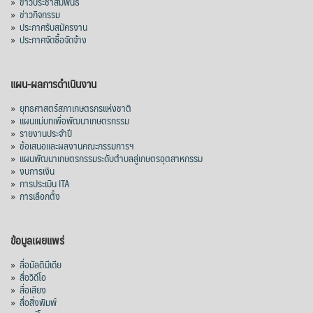
»
ข่าวประชาสัมพันธ์
»
ข่าวกิจกรรม
ส่งออกมันครึ่งปี 69 ปริมาณ 2.52 ล้านตัน
»
ประกาศรับสมัครงาน
ลด 51.63% ยังดีที่ราคาขายดีกว่าปีก่อน
»
ประกาศจัดซื้อจัดจ้าง
mgronline.com
View on Facebook
·
Share
แผน-ผลการดำเนินงาน
»
ยุทธศาสตร์สภาเกษตรกรแห่งชาติ
»
แผนแม่บทเพื่อพัฒนาเกษตรกรรม
สภาเกษตรกรแห่งชาติ
»
รายงานประจำปี
3 days ago
»
ข้อเสนอและผลงานคณะกรรมการฯ
»
แผนพัฒนาเกษตรกรรมระดับตำบลสู่เกษตรอุตสาหกรรม
คณะรัฐมนตรี อนุมัติโครงการอ่างเก็บน้ำ
»
งบการเงิน
คลองวังโตนด วงเงิน 7,200 ล้านบาท สะท้อน
»
การประเมิน ITA
ผลสำเร็จการผลักดันข้อเสนอเชิงนโยบายของ
»
การเลือกตั้ง
สภาเกษตรกรจังหวัดจันทบุรี
เมื่อวันที่ 5 สิงหาคม 2569 คณะรัฐมนตรีมีมติ
ข้อมูลเผยแพร่
อนุมัติโครงการอ่างเก็บน้ำคลองวังโตนด
»
สื่อมัลติมีเดีย
จังหวัดจันทบุรี กรอบวงเงิน 7,200 ล้านบาท
»
สื่อวิดีโอ
กำหนดระยะเวลาดำเนินงาน 7 ปี (พ.ศ. 2570–
»
สื่อเสียง
»
สื่อสิ่งพิมพ์
2576) โดยโครงการมีความจุ 99.50 ล้าน