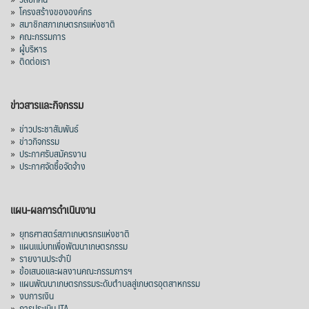
»
โครงสร้างขององค์กร
»
สมาชิกสภาเกษตรกรแห่งชาติ
ปรับตัวลดลงตามสภาวะเศรษฐกิจและการค้า
»
คณะกรรมการ
โลก โดยตลาดส่งออกสำคัญ จีน ส่งออกได้
»
ผู้บริหาร
1.52 ล้านตัน ลด 61.71%
»
ติดต่อเรา
ญี่ปุ่น 2 แสนตัน ลด 4.76%
อินโดนีเซีย 8 หมื่นตัน ไม่เปลี่ยนแปลง
ข่าวสารและกิจกรรม
มาเลเซีย 9 ห
...
See More
»
ข่าวประชาสัมพันธ์
»
ข่าวกิจกรรม
ส่งออกมันครึ่งปี 69 ปริมาณ 2.52 ล้านตัน
»
ประกาศรับสมัครงาน
ลด 51.63% ยังดีที่ราคาขายดีกว่าปีก่อน
»
ประกาศจัดซื้อจัดจ้าง
mgronline.com
View on Facebook
·
Share
แผน-ผลการดำเนินงาน
»
ยุทธศาสตร์สภาเกษตรกรแห่งชาติ
»
แผนแม่บทเพื่อพัฒนาเกษตรกรรม
สภาเกษตรกรแห่งชาติ
»
รายงานประจำปี
2 hours ago
»
ข้อเสนอและผลงานคณะกรรมการฯ
»
แผนพัฒนาเกษตรกรรมระดับตำบลสู่เกษตรอุตสาหกรรม
คณะรัฐมนตรี อนุมัติโครงการอ่างเก็บน้ำ
»
งบการเงิน
คลองวังโตนด วงเงิน 7,200 ล้านบาท สะท้อน
»
การประเมิน ITA