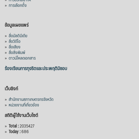
ผลสำเร็จการผลักดันข้อเสนอเชิงนโยบายของ
»
การเลือกตั้ง
สภาเกษตรกรจังหวัดจันทบุรี
เมื่อวันที่ 5 สิงหาคม 2569 คณะรัฐมนตรีมีมติ
ข้อมูลเผยแพร่
อนุมัติโครงการอ่างเก็บน้ำคลองวังโตนด
»
สื่อมัลติมีเดีย
จังหวัดจันทบุรี กรอบวงเงิน 7,200 ล้านบาท
»
สื่อวิดีโอ
กำหนดระยะเวลาดำเนินงาน 7 ปี (พ.ศ. 2570–
»
สื่อเสียง
»
สื่อสิ่งพิมพ์
2576) โดยโครงการมีความจุ 99.50 ล้าน
»
ดาวน์โหลดเอกสาร
ลูกบาศก์เมตร สามารถสนับสนุนพื้นที่
ชลประทานกว่า 87,700 ไร่ เพิ่ม
...
ร้องเรียนการทุจริตและประพฤติมิชอบ
See More
Photo
เว็บลิงก์
View on Facebook
·
Share
»
สำนักงานสภาเกษตรกรจังหวัด
»
หน่วยงานที่เกี่ยวข้อง
สถิติผู้ใช้งานเว็บไซต์
»
Total :
2035427
»
Today :
686