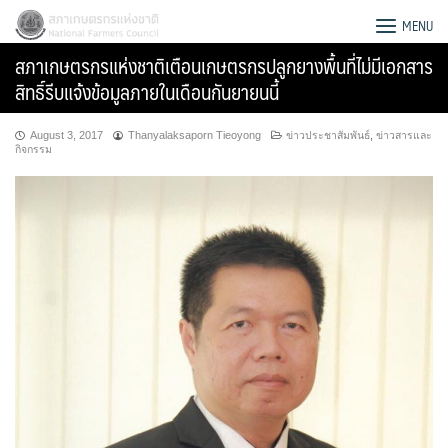
Skip
สภาเกษตรกรแห่งชาติ
MENU
to
สภาเกษตรกรแห่งชาติเตือนเกษตรกรปลูกยางพื้นที่ไม่มีเอกสาร
content
สิทธิ์รีบแจ้งข้อมูลภายในเดือนกันยายนนี้
August 3, 2017
Thanyalaksaporn Tieoyong
ข่าวประชาสัมพันธ์
,
ข่าวสารและ
กิจกรรม
Search
for: