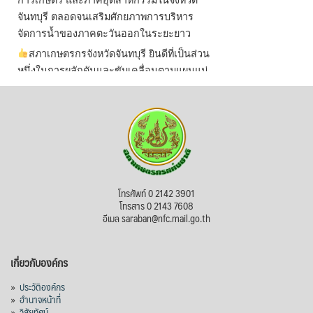
จันทบุรี ตลอดจนเสริมศักยภาพการบริหาร
จัดการน้ำของภาคตะวันออกในระยะยาว
สภาเกษตรกรจังหวัดจันทบุรี ยินดีที่เป็นส่วน
หนึ่งในการผลักดันและขับเคลื่อนตามแผนแม่
บทเพื่อพั
...
See More
ไม่สามารถดูเนื้อหานี้ได้ในขณะนี้
View on Facebook
·
Share
สภาเกษตรกรแห่งชาติ
โทรศัพท์ 0 2142 3901
2 hours ago
โทรสาร 0 2143 7608
อีเมล saraban@nfc.mail.go.th
กรมการค้าต่างประเทศ กระทรวงพาณิชย์ เปิด
เผยว่า สถิติการส่งออกสินค้ามันสำปะหลังของ
เกี่ยวกับองค์กร
ไทยในช่วง 6 เดือนของปี 2569 (ม.ค.-มิ.ย.) มี
ปริมาณ 2.52 ล้านตัน ลดลง 51.63% มูลค่า
»
ประวัติองค์กร
1,205 ล้านดอลลาร์สหรัฐ (ประมาณ
»
อำนาจหน้าที่
»
วิสัยทัศน์
38,003.15 ล้านบาท) ลดลง 27.69%