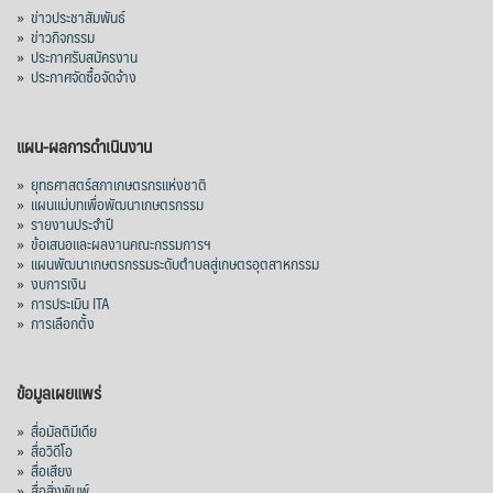
»
ข่าวประชาสัมพันธ์
»
ข่าวกิจกรรม
»
ประกาศรับสมัครงาน
»
ประกาศจัดซื้อจัดจ้าง
แผน-ผลการดำเนินงาน
»
ยุทธศาสตร์สภาเกษตรกรแห่งชาติ
»
แผนแม่บทเพื่อพัฒนาเกษตรกรรม
»
รายงานประจำปี
»
ข้อเสนอและผลงานคณะกรรมการฯ
»
แผนพัฒนาเกษตรกรรมระดับตำบลสู่เกษตรอุตสาหกรรม
»
งบการเงิน
»
การประเมิน ITA
»
การเลือกตั้ง
ข้อมูลเผยแพร่
»
สื่อมัลติมีเดีย
»
สื่อวิดีโอ
»
สื่อเสียง
»
สื่อสิ่งพิมพ์