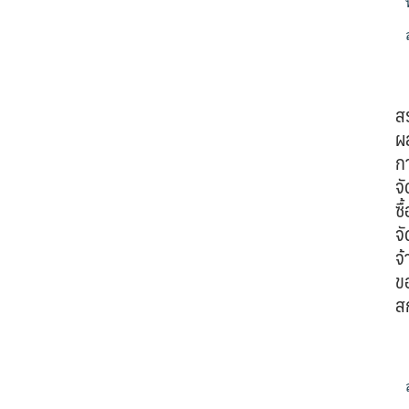
ส
ผ
ก
จั
ซื้
จั
จ้
ข
ส