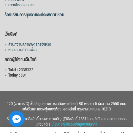
»
ดาวน์โหลดเอกสาร
ร้องเรียนการทุจริตและประพฤติมิชอบ
เว็บลิงก์
»
สำนักงานสภาเกษตรกรจังหวัด
»
หน่วยงานที่เกี่ยวข้อง
สถิติผู้ใช้งานเว็บไซต์
»
Total :
2035332
»
Today :
591
120 (อาคาร C) ชั้น 5 ศูนย์ราชการเฉลิมพระเกียรติ 80 พรรษา 5 ธันวาคม 2550 ถนน
แจ้งวัฒนะ แขวงทุ่งสองห้อง เขตหลักสี่ กรุงเทพมหานคร 10210
© 2560 สงวนลิขสิทธิ์ตามพระราชบัญญัติลิขสิทธิ์ 2537 โดย สำนักงานสภาเกษตรกร
แห่งชาติ |
นโยบายคุ้มครองข้อมูลส่วนบุคคล