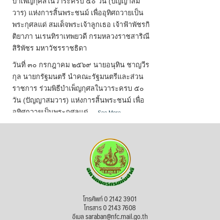
บำเพ็ญกุศลในวาระครบ ๕๐ วัน (ปัญญาสม
วาร) แห่งการสิ้นพระชนม์ เพื่ออุทิศถวายเป็น
พระกุศลแด่ สมเด็จพระเจ้าลูกเธอ เจ้าฟ้าพัชรกิ
ติยาภา นเรนทิราเทพยวดี กรมหลวงราชสาริณี
สิริพัชร มหาวัชรราชธิดา
วันที่ ๓๐ กรกฎาคม ๒๕๖๙ นายอนุทิน ชาญวีร
กุล นายกรัฐมนตรี นำคณะรัฐมนตรีและส่วน
ราชการ ร่วมพิธีบำเพ็ญกุศลในวาระครบ ๕๐
วัน (ปัญญาสมวาร) แห่งการสิ้นพระชนม์ เพื่อ
อุทิศถวายเป็นพระกุศลแด่
...
See More
Photo
View on Facebook
·
Share
สภาเกษตรกรแห่งชาติ
1 week ago
โทรศัพท์ 0 2142 3901
วันเข้าพรรษา (วันแรม ๑ ค่ำ เดือน ๘) หรือ
โทรสาร 0 2143 7608
เทศกาลเข้าพรรษา (วันแรม ๑ ค่ำ เดือน ๘ ถึง
อีเมล saraban@nfc.mail.go.th