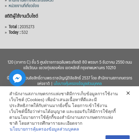
»
หน่วยงานที่เกี่ยวข้อง
สถิติผู้ใช้งานเว็บไซต์
»
Total :
2035273
»
Today :
532
120 (อาคาร C) ชั้น 5 ศูนย์ราชการเฉลิมพระเกียรติ 80 พรรษา 5 ธันวาคม 2550 ถนน
แจ้งวัฒนะ แขวงทุ่งสองห้อง เขตหลักสี่ กรุงเทพมหานคร 10210
© 2560 สงวนลิขสิทธิ์ตามพระราชบัญญัติลิขสิทธิ์ 2537 โดย สำนักงานสภาเกษตรกร
แห่งชาติ |
นโยบายคุ้มครองข้อมูลส่วนบุคคล
สำนักงานสภาเกษตรกรแห่งชาติมีการเก็บข้อมูลการใช้งาน
เว็บไซต์ (Cookies) เพื่อนำเสนอเนื้อหาที่ดีและมี
ประสิทธิภาพให้กับท่านมากยิ่งขึ้น โดยการเข้าใช้งาน
เว็บไซต์นี้ถือว่าท่านได้อนุญาต และยอมรับให้มีการใช้คุกกี้
chaty
ตามนโยบายการใช้คุ้กกี้ของสำนักงานสภาเกษตรกรแห่ง
ชาติ โดยสามารถศึกษารายละเอียดจาก
Hide
นโยบายการคุ้มครองข้อมูลส่วนบุคคล