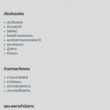
วันขึ้น ๑๕ ค่ำ เดือน ๑๑) ถือว่าเป็นวันสำคัญ
ทางศาสนาพุทธที่สำคัญวันหนึ่งของ
เกี่ยวกับองค์กร
ประเทศไทย โดยมีกำหนดระยะเวลา ๓ เดือน
ในช่วงฤดูฝน ซึ่งวันเข้าพรรษาเป็นวันสำคัญ
»
ประวัติองค์กร
»
อำนาจหน้าที่
ทางพระพุทธศาสนาที่ต่อเนื่องมาจากวัน
»
วิสัยทัศน์
อาสาฬหบูชา (วันขึ้น ๑๕ ค่ำ เดือน ๘)
»
โครงสร้างขององค์กร
»
สมาชิกสภาเกษตรกรแห่งชาติ
สาเหตุที่พระพุทธเจ้าได้ทรงอนุญาตให้จำ
»
คณะกรรมการ
พรรษาอยู่ ณ สถานที่ใดสถานที่หนึ่งตลอดระยะ
»
ผู้บริหาร
เวลา 3 เดือนแก่พ
...
»
ติดต่อเรา
See More
Video
ข่าวสารและกิจกรรม
View on Facebook
·
Share
»
ข่าวประชาสัมพันธ์
»
ข่าวกิจกรรม
สภาเกษตรกรแห่งชาติ
»
ประกาศรับสมัครงาน
1 week ago
»
ประกาศจัดซื้อจัดจ้าง
นายอนุทิน ชาญวีรกุล นายกรัฐมนตรี นำคณะ
รัฐมนตรีและส่วนราชการ ร่วมเฝ้าทูลละออง
แผน-ผลการดำเนินงาน
พระบาท สมเด็จพระกนิษฐาธิราชเจ้า กรม