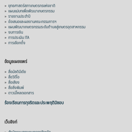
»
ยุทธศาสตร์สภาเกษตรกรแห่งชาติ
สมเด็จพระเทพรัตนราชสุดาฯ สยามบรมราช
»
แผนแม่บทเพื่อพัฒนาเกษตรกรรม
กุมารี ในงานสโมสรสันนิบาตเฉลิมพระเกียรติ
»
รายงานประจำปี
พระบาทสมเด็จพระเจ้าอยู่หัว เนื่องในโอกาส
»
ข้อเสนอและผลงานคณะกรรมการฯ
»
แผนพัฒนาเกษตรกรรมระดับตำบลสู่เกษตรอุตสาหกรรม
เฉลิมพระชนมพรรษา ๒๘ กรกฎาคม ๒๕๖๙
»
งบการเงิน
โดยสมเด็จพระกนิษฐาธิราชเจ้า กรมสมเด็จ
»
การประเมิน ITA
พระเทพรัตนราชสุดาฯ สยามบรมราชกุมารี
»
การเลือกตั้ง
เสด็จพระราชดำเนิน ณ ตึกสันติไมตรี ทำเนียบ
รัฐบาล เมื่อวันที่ ๒๙ ก
...
See More
ข้อมูลเผยแพร่
Photo
»
สื่อมัลติมีเดีย
View on Facebook
·
Share
»
สื่อวิดีโอ
»
สื่อเสียง
»
สื่อสิ่งพิมพ์
»
ดาวน์โหลดเอกสาร
ร้องเรียนการทุจริตและประพฤติมิชอบ
เว็บลิงก์
»
สำนักงานสภาเกษตรกรจังหวัด