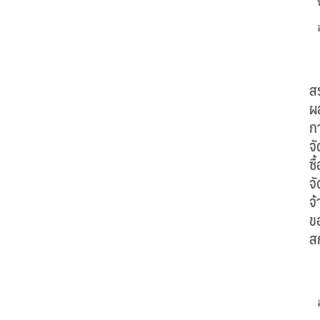
ส
ผ
ก
จั
ซื้
จั
จ้
ข
ส