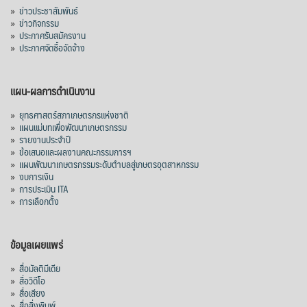
»
ข่าวประชาสัมพันธ์
»
ข่าวกิจกรรม
»
ประกาศรับสมัครงาน
»
ประกาศจัดซื้อจัดจ้าง
แผน-ผลการดำเนินงาน
»
ยุทธศาสตร์สภาเกษตรกรแห่งชาติ
»
แผนแม่บทเพื่อพัฒนาเกษตรกรรม
»
รายงานประจำปี
»
ข้อเสนอและผลงานคณะกรรมการฯ
»
แผนพัฒนาเกษตรกรรมระดับตำบลสู่เกษตรอุตสาหกรรม
»
งบการเงิน
»
การประเมิน ITA
»
การเลือกตั้ง
ข้อมูลเผยแพร่
»
สื่อมัลติมีเดีย
»
สื่อวิดีโอ
»
สื่อเสียง
»
สื่อสิ่งพิมพ์