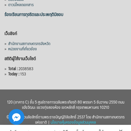
»
ดาวน์โหลดเอกสาร
ร้องเรียนการทุจริตและประพฤติมิชอบ
เว็บลิงก์
»
สำนักงานสภาเกษตรกรจังหวัด
»
หน่วยงานที่เกี่ยวข้อง
สถิติผู้ใช้งานเว็บไซต์
»
Total :
2038583
»
Today :
153
120 (อาคาร C) ชั้น 5 ศูนย์ราชการเฉลิมพระเกียรติ 80 พรรษา 5 ธันวาคม 2550 ถนน
แจ้งวัฒนะ แขวงทุ่งสองห้อง เขตหลักสี่ กรุงเทพมหานคร 10210
© 2560 สงวนลิขสิทธิ์ตามพระราชบัญญัติลิขสิทธิ์ 2537 โดย สำนักงานสภาเกษตรกร
แห่งชาติ |
นโยบายคุ้มครองข้อมูลส่วนบุคคล