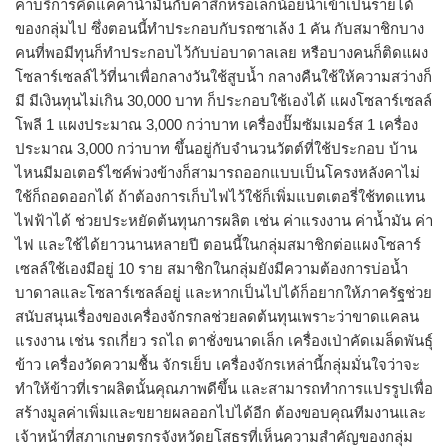
ค่าบริการคิดแค่ค่าน้ำมันกับค่าสึกหรอเล็กน้อยนำเข้าเป็นรายได้
ของกลุ่มไป ซึ่งตอนนี้ทำประกอบกับรถซาเล้ง 1 คัน กับสมาชิกบาง
คนที่พอมีทุนก็ทำประกอบไว้กับบ่อบาดาลเลย หรือบางคนก็ติดแผง
โซลาร์เซลล์ไว้ที่นาเพื่อกลางวันใช้สูบน้ำ กลางคืนใช้ให้ความสว่างก็
มี มีเงินทุนไม่เกิน 30,000 บาท ก็ประกอบใช้เองได้ แผงโซลาร์เซลล์
โพลี 1 แผงประมาณ 3,000 กว่าบาท เครื่องปั๊มซัมเมอร์ส 1 เครื่อง
ประมาณ 3,000 กว่าบาท ขึ้นอยู่กับจำนวนวัตต์ที่ใช้ประกอบ บ้าน
ไหนมีมอเตอร์ไซค์พ่วงข้างก็สามารถออกแบบเป็นโครงหลังคาไม่
ใช้ก็ถอดออกได้ ถ้าต้องการเก็บไฟไว้ใช้ก็เพิ่มแบตเตอรี่ใช้ทดแทน
ไฟฟ้าได้ ช่วยประหยัดต้นทุนการผลิต เช่น ค่าแรงงาน ค่าน้ำมัน ค่า
ไฟ และใช้ได้ยาวนานหลายปี ตอนนี้ในกลุ่มสมาชิกต่อแผงโซลาร์
เซลล์ใช้เองมีอยู่ 10 ราย สมาชิกในกลุ่มยังมีความต้องการบ่อน้ำ
บาดาลและโซลาร์เซลล์อยู่ และหากเป็นไปได้ก็อยากให้ภาครัฐช่วย
สนับสนุนเรื่องของเครื่องจักรกลช่วยลดต้นทุนเพราะว่าขาดแคลน
แรงงาน เช่น รถเกี่ยว รถไถ ตาชั่งขนาดเล็ก เครื่องเป่าคัดเมล็ดพันธุ์
ข้าว เครื่องวัดความชื้น จักรเย็บ เครื่องจักรเหล่านี้กลุ่มมั่นใจว่าจะ
ทำให้ข้าวที่เราผลิตนั้นคุณภาพดีขึ้น และสามารถทำการแปรรูปเพื่อ
สร้างมูลค่าเพิ่มและขยายผลออกไปได้อีก ต้องขอบคุณทีมงานและ
เจ้าหน้าที่สภาเกษตรกรจังหวัดยโสธรที่เห็นความสำคัญของกลุ่ม