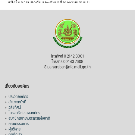
หนึ่งในการผลักดันและขับเคลื่อนตามแผนแม่
บทเพื่อพั
...
See More
ไม่สามารถดูเนื้อหานี้ได้ในขณะนี้
View on Facebook
·
Share
สภาเกษตรกรแห่งชาติ
โทรศัพท์ 0 2142 3901
1 day ago
โทรสาร 0 2143 7608
อีเมล saraban@nfc.mail.go.th
กรมการค้าต่างประเทศ กระทรวงพาณิชย์ เปิด
เผยว่า สถิติการส่งออกสินค้ามันสำปะหลังของ
เกี่ยวกับองค์กร
ไทยในช่วง 6 เดือนของปี 2569 (ม.ค.-มิ.ย.) มี
ปริมาณ 2.52 ล้านตัน ลดลง 51.63% มูลค่า
»
ประวัติองค์กร
1,205 ล้านดอลลาร์สหรัฐ (ประมาณ
»
อำนาจหน้าที่
»
วิสัยทัศน์
38,003.15 ล้านบาท) ลดลง 27.69%
»
โครงสร้างขององค์กร
»
สมาชิกสภาเกษตรกรแห่งชาติ
ปรับตัวลดลงตามสภาวะเศรษฐกิจและการค้า
»
คณะกรรมการ
โลก โดยตลาดส่งออกสำคัญ จีน ส่งออกได้
»
ผู้บริหาร
1.52 ล้านตัน ลด 61.71%
»
ติดต่อเรา