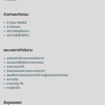
ญี่ปุ่น 2 แสนตัน ลด 4.76%
อินโดนีเซีย 8 หมื่นตัน ไม่เปลี่ยนแปลง
ข่าวสารและกิจกรรม
มาเลเซีย 9 ห
...
See More
»
ข่าวประชาสัมพันธ์
»
ข่าวกิจกรรม
ส่งออกมันครึ่งปี 69 ปริมาณ 2.52 ล้านตัน
»
ประกาศรับสมัครงาน
ลด 51.63% ยังดีที่ราคาขายดีกว่าปีก่อน
»
ประกาศจัดซื้อจัดจ้าง
mgronline.com
View on Facebook
·
Share
แผน-ผลการดำเนินงาน
»
ยุทธศาสตร์สภาเกษตรกรแห่งชาติ
»
แผนแม่บทเพื่อพัฒนาเกษตรกรรม
สภาเกษตรกรแห่งชาติ
»
รายงานประจำปี
1 day ago
»
ข้อเสนอและผลงานคณะกรรมการฯ
»
แผนพัฒนาเกษตรกรรมระดับตำบลสู่เกษตรอุตสาหกรรม
คณะรัฐมนตรี อนุมัติโครงการอ่างเก็บน้ำ
»
งบการเงิน
คลองวังโตนด วงเงิน 7,200 ล้านบาท สะท้อน
»
การประเมิน ITA
ผลสำเร็จการผลักดันข้อเสนอเชิงนโยบายของ
»
การเลือกตั้ง
สภาเกษตรกรจังหวัดจันทบุรี
เมื่อวันที่ 5 สิงหาคม 2569 คณะรัฐมนตรีมีมติ
ข้อมูลเผยแพร่