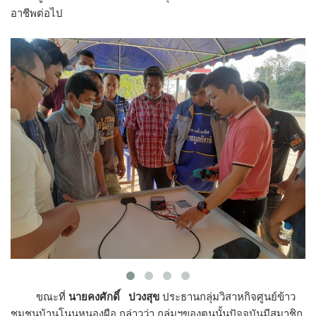
อาชีพต่อไป
ขณะที่
นายคงศักดิ์ ปวงสุข
ประธานกลุ่มวิสาหกิจศูนย์ข้าว
ชุมชนบ้านโนนหนองผือ กล่าวว่า กลุ่มฯของตนนั้นปัจจุบันมีสมาชิก