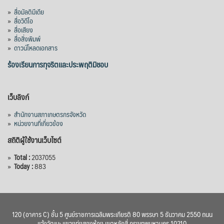
อนุมัติโครงการอ่างเก็บน้ำคลองวังโตนด
»
สื่อมัลติมีเดีย
จังหวัดจันทบุรี กรอบวงเงิน 7,200 ล้านบาท
»
สื่อวิดีโอ
กำหนดระยะเวลาดำเนินงาน 7 ปี (พ.ศ. 2570–
»
สื่อเสียง
»
สื่อสิ่งพิมพ์
2576) โดยโครงการมีความจุ 99.50 ล้าน
»
ดาวน์โหลดเอกสาร
ลูกบาศก์เมตร สามารถสนับสนุนพื้นที่
ชลประทานกว่า 87,700 ไร่ เพิ่ม
...
ร้องเรียนการทุจริตและประพฤติมิชอบ
See More
Photo
เว็บลิงก์
View on Facebook
·
Share
»
สำนักงานสภาเกษตรกรจังหวัด
»
หน่วยงานที่เกี่ยวข้อง
สถิติผู้ใช้งานเว็บไซต์
»
Total :
2037055
»
Today :
883
120 (อาคาร C) ชั้น 5 ศูนย์ราชการเฉลิมพระเกียรติ 80 พรรษา 5 ธันวาคม 2550 ถนน
แจ้งวัฒนะ แขวงทุ่งสองห้อง เขตหลักสี่ กรุงเทพมหานคร 10210