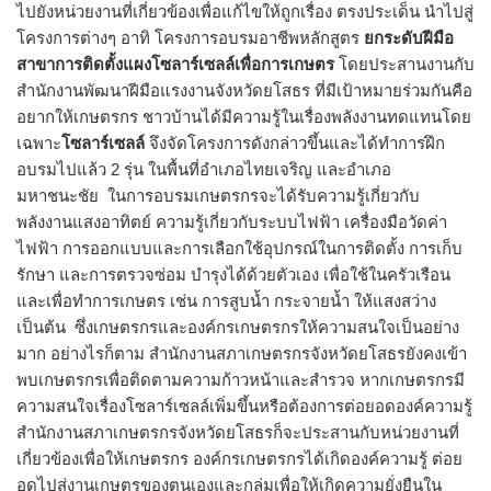
ไปยังหน่วยงานที่เกี่ยวข้องเพื่อแก้ไขให้ถูกเรื่อง ตรงประเด็น นำไปสู่
โครงการต่างๆ อาทิ โครงการอบรมอาชีพหลักสูตร
ยกระดับฝีมือ
สาขาการติดตั้งแผงโซลาร์เซลล์เพื่อการเกษตร
โดยประสานงานกับ
สำนักงานพัฒนาฝีมือแรงงานจังหวัดยโสธร ที่มีเป้าหมายร่วมกันคือ
อยากให้เกษตรกร ชาวบ้านได้มีความรู้ในเรื่องพลังงานทดแทนโดย
เฉพาะ
โซลาร์เซลล์
จึงจัดโครงการดังกล่าวขึ้นและได้ทำการฝึก
อบรมไปแล้ว 2 รุ่น ในพื้นที่อำเภอไทยเจริญ และอำเภอ
มหาชนะชัย ในการอบรมเกษตรกรจะได้รับความรู้เกี่ยวกับ
พลังงานแสงอาทิตย์ ความรู้เกี่ยวกับระบบไฟฟ้า เครื่องมือวัดค่า
ไฟฟ้า การออกแบบและการเลือกใช้อุปกรณ์ในการติดตั้ง การเก็บ
รักษา และการตรวจซ่อม บำรุงได้ด้วยตัวเอง เพื่อใช้ในครัวเรือน
และเพื่อทำการเกษตร เช่น การสูบน้ำ กระจายน้ำ ให้แสงสว่าง
เป็นต้น ซึ่งเกษตรกรและองค์กรเกษตรกรให้ความสนใจเป็นอย่าง
มาก อย่างไรก็ตาม สำนักงานสภาเกษตรกรจังหวัดยโสธรยังคงเข้า
พบเกษตรกรเพื่อติดตามความก้าวหน้าและสำรวจ หากเกษตรกรมี
ความสนใจเรื่องโซลาร์เซลล์เพิ่มขึ้นหรือต้องการต่อยอดองค์ความรู้
สำนักงานสภาเกษตรกรจังหวัดยโสธรก็จะประสานกับหน่วยงานที่
เกี่ยวข้องเพื่อให้เกษตรกร องค์กรเกษตรกรได้เกิดองค์ความรู้ ต่อย
อดไปสู่งานเกษตรของตนเองและกลุ่มเพื่อให้เกิดความยั่งยืนใน