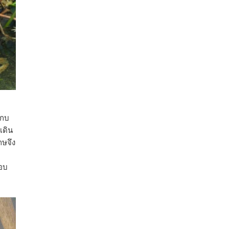
งกบ
เดิน
ษจึง
ตอบ