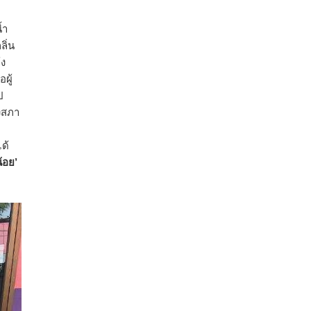
คณะรัฐมนตรี อนุมัติโครงการอ่างเก็บน้ำ
้ำ
คลองวังโตนด วงเงิน 7,200 ล้านบาท สะท้อน
ิ่น
ผลสำเร็จการผลักดันข้อเสนอเชิงนโยบายของ
้ง
สภาเกษตรกรจังหวัดจันทบุรี
ผู้
เมื่อวันที่ 5 สิงหาคม 2569 คณะรัฐมนตรีมีมติ
ป
อนุมัติโครงการอ่างเก็บน้ำคลองวังโตนด
่งสภา
จังหวัดจันทบุรี กรอบวงเงิน 7,200 ล้านบาท
กำหนดระยะเวลาดำเนินงาน 7 ปี (พ.ศ. 2570–
ด้
2576) โดยโครงการมีความจุ 99.50 ล้าน
้อย’
ลูกบาศก์เมตร สามารถสนับสนุนพื้นที่
ชลประทานกว่า 87,700 ไร่ เพิ่ม
...
See More
Photo
View on Facebook
·
Share