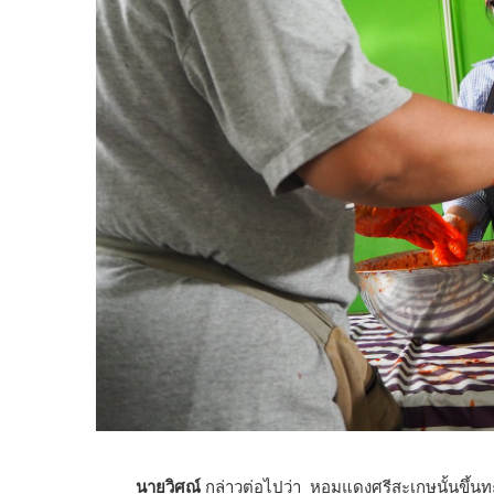
นายวิศณ์
กล่าวต่อไปว่า หอมแดงศรีสะเกษนั้นขึ้นทะ