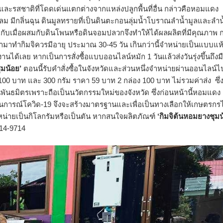
ละรสชาติที่โดดเด่นแตกต่างจากแหล่งปลูกพื้นที่อื่น กล่าวคือหอมแดง
ลม มีกลิ่นฉุน ดินมูลทรายที่เป็นดินตะกอนลุ่มน้ำโบราณลำน้ำมูลและลำน
ับเมื่อผสมกับดินโพนหรือดินจอมปลวกจึงทำให้ได้ผลผลิตที่มีคุณภาพ กล
ำมาทำกิมจิควรมีอายุ ประมาณ 30-45 วัน เกินกว่านี้จำหน่ายเป็นแบบแห
นได้เลย หากเป็นการสั่งซื้อแบบออนไลน์หมัก 1 วันแล้วส่งวันรุ่งขึ้นถึงมือ
ุมน้อย’
ตอนนี้รับคำสั่งซื้อในจังหวัดและส่วนหนึ่งจำหน่ายผ่านออนไลน์ไ
100 บาท และ 300 กรัม ราคา 59 บาท 2 กล่อง 100 บาท ไม่รวมค่าส่ง ซึ
ันธมิตรเพราะถือเป็นนวัตกรรมใหม่ของจังหวัด ซึ่งก่อนหน้านี้หอมแดง
านการณ์โควิด-19 จึงจะสร้างมาตรฐานและเพื่อเป็นทางเลือกให้เกษตรกรไ
หน่ายเป็นกิโลกรัมหรือเป็นตัน หากสนใจผลิตภัณฑ์
‘กิมจิต้นหอมยางชุมน
714-9714