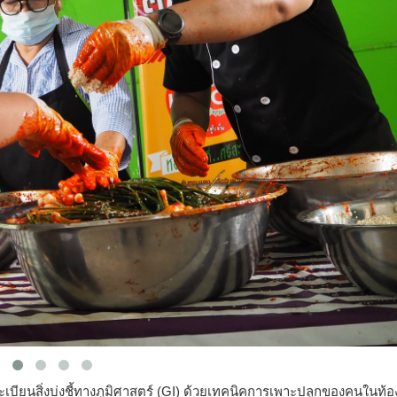
เบียนสิ่งบ่งชี้ทางภูมิศาสตร์ (GI) ด้วยเทคนิคการเพาะปลูกของคนในท้อง