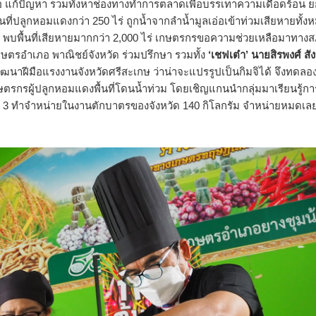
อ แก้ปัญหา รวมทั้งหาช่องทางทำการตลาดเพื่อบรรเทาความเดือดร้อน ย
ที่ปลูกหอมแดงกว่า 250 ไร่ ถูกน้ำจากลำน้ำมูลเอ่อเข้าท่วมเสียหายทั้ง
พบพื้นที่เสียหายมากกว่า 2,000 ไร่ เกษตรกรขอความช่วยเหลือมาทาง
กษตรอำเภอ พาณิชย์จังหวัด ร่วมปรึกษา รวมทั้ง
‘เชฟเต๋า’ นายสิรพงศ์ สัง
ฝีมือแรงงานจังหวัดศรีสะเกษ ว่าน่าจะแปรรูปเป็นกิมจิได้ จึงทดลอ
เกษตรกรผู้ปลูกหอมแดงพื้นที่โดนน้ำท่วม โดยเชิญแกนนำกลุ่มมาเรียนรู้ก
รอบที่ 3 ทำจำหน่ายในงานตักบาตรของจังหวัด 140 กิโลกรัม จำหน่ายหมดเล