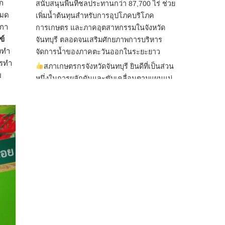
ก
สนับสนุนพื้นที่ชลประทานกว่า 87,700 ไร่ ช่วย
หมด
เพิ่มน้ำต้นทุนสำหรับการอุปโภคบริโภค
สภา
การเกษตร และภาคอุตสาหกรรมในจังหวัด
ข์
จันทบุรี ตลอดจนเสริมศักยภาพการบริหาร
งทำ
จัดการน้ำของภาคตะวันออกในระยะยาว
ารทำ
สภาเกษตรกรจังหวัดจันทบุรี ยินดีที่เป็นส่วน
ย
หนึ่งในการผลักดันและขับเคลื่อนตามแผนแม่
บทเพื่อพั
...
See More
ไม่สามารถดูเนื้อหานี้ได้ในขณะนี้
View on Facebook
·
Share
สภาเกษตรกรแห่งชาติ
2 days ago
กรมการค้าต่างประเทศ กระทรวงพาณิชย์ เปิด
เผยว่า สถิติการส่งออกสินค้ามันสำปะหลังของ
ไทยในช่วง 6 เดือนของปี 2569 (ม.ค.-มิ.ย.) มี