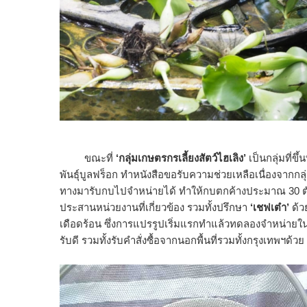
ขณะที่
‘กลุ่มเกษตรกรเลี้ยงสัตว์ไฮเลิง’
เป็นกลุ่มที่ข
พันธุ์บูลฟร็อก ทำหนังสือขอรับความช่วยเหลือเนื่องจากก
ทางมารับกบไปจำหน่ายได้ ทำให้กบตกค้างประมาณ 30 ต
ประสานหน่วยงานที่เกี่ยวข้อง รวมทั้งปรึกษา
‘เชฟเต๋า’
ด้ว
เดือดร้อน ซึ่งการแปรรูปเริ่มแรกทำแล้วทดลองจำหน่ายในก
รับดี รวมทั้งรับคำสั่งซื้อจากนอกพื้นที่รวมทั้งกรุงเทพฯด้วย