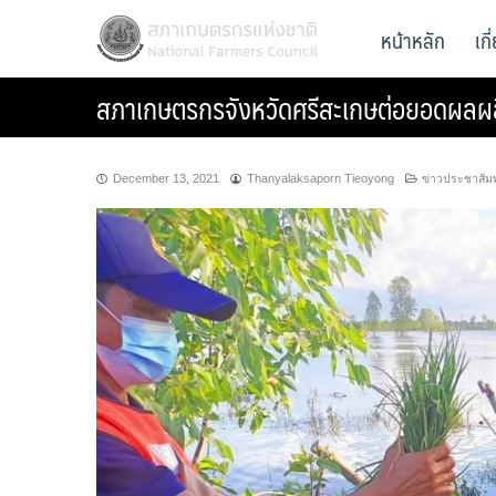
Skip
สภาเกษตรกรแห่งชาติ
หน้าหลัก
เก
National Farmers Council
to
content
สภาเกษตรกรจังหวัดศรีสะเกษต่อยอดผลผ
December 13, 2021
Thanyalaksaporn Tieoyong
ข่าวประชาสัมพ