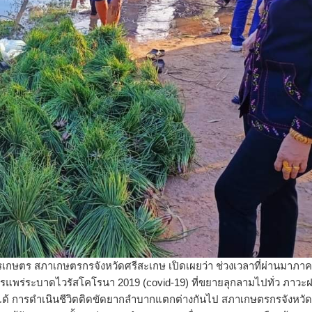
เกษตร สภาเกษตรกรจังหวัดศรีสะเกษ เปิดเผยว่า ช่วงเวลาที่ผ่านมาภาค
แพร่ระบาดไวรัสโคโรนา 2019 (covid-19) ที่ขยายลุกลามไปทั่ว ภาวะ
ด้ การดำเนินชีวิตติดขัดยากลำบากแตกต่างกันไป สภาเกษตรกรจังหวัด