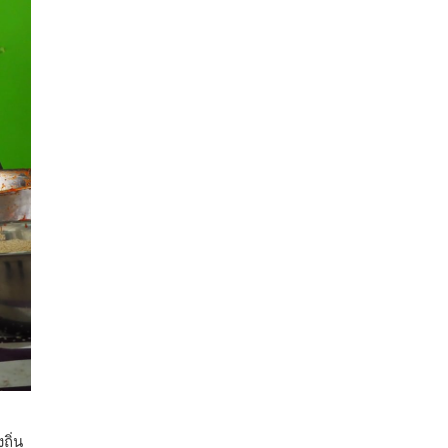
ปริมาณ 2.52 ล้านตัน ลดลง 51.63% มูลค่า
1,205 ล้านดอลลาร์สหรัฐ (ประมาณ
38,003.15 ล้านบาท) ลดลง 27.69%
ปรับตัวลดลงตามสภาวะเศรษฐกิจและการค้า
โลก โดยตลาดส่งออกสำคัญ จีน ส่งออกได้
1.52 ล้านตัน ลด 61.71%
ญี่ปุ่น 2 แสนตัน ลด 4.76%
อินโดนีเซีย 8 หมื่นตัน ไม่เปลี่ยนแปลง
มาเลเซีย 9 ห
...
See More
ส่งออกมันครึ่งปี 69 ปริมาณ 2.52 ล้านตัน
ลด 51.63% ยังดีที่ราคาขายดีกว่าปีก่อน
mgronline.com
View on Facebook
·
Share
สภาเกษตรกรแห่งชาติ
2 days ago
ถิ่น