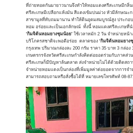
ที่ถ่ายทอดกันมายาวนานจึงทำให้หอมแดงศรีสะเกษมีกลิ่นแ
ศรีสะเกษมีเปลือกแห้งมัน สีแดงเข้มปนม่วง หัวมีลักษณะก
สาขามูลที่ทับถมมานาน ทำให้ดินอุดมสมบูรณ์สูง ประกอบก
หอม อร่อยและเป็นเอกลักษณ์ ทั้งนี้ หอมแดงศรีสะเกษที่น
‘กิมจิต้นหอมยางชุมน้อย’
ใช้เวลาหมัก 2 วัน จำหน่ายหน้างา
บริโภครสชาติจะพอดีอร่อย ตลาดของ
‘กิมจิต้นหอมยางช
กรุงเทพ ปริมาณกล่องละ 200 กรัม ราคา 35 บาท 3 กล่อง 
เกษตรกรจังหวัดศรีสะเกษกำลังคิดต่อยอดร่วมกับภาคส่วนพ
ศรีสะเกษก็มีปัญหาล้นตลาด ส่งจำหน่ายไม่ได้ด้วยติดสถ
จำหน่ายหอมแดงเป็นกล่องที่เพิ่มมูลค่าต่อยอดจากการจำ
สามารถสอบถามหรือสั่งซื้อได้ที่ หมายเลขโทรศัพท์ 08-8