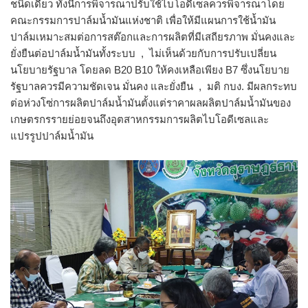
ชนิดเดียว ทั้งนี้การพิจารณาปรับใช้ไบโอดีเซลควรพิจารณาโดย
คณะกรรมการปาล์มน้ำมันแห่งชาติ เพื่อให้มีแผนการใช้น้ำมัน
ปาล์มเหมาะสมต่อการสต๊อกและการผลิตที่มีเสถียรภาพ มั่นคงและ
ยั่งยืนต่อปาล์มน้ำมันทั้งระบบ , ไม่เห็นด้วยกับการปรับเปลี่ยน
นโยบายรัฐบาล โดยลด B20 B10 ให้คงเหลือเพียง B7 ซึ่งนโยบาย
รัฐบาลควรมีความชัดเจน มั่นคง และยั่งยืน , มติ กบง. มีผลกระทบ
ต่อห่วงโซ่การผลิตปาล์มน้ำมันตั้งแต่ราคาผลผลิตปาล์มน้ำมันของ
เกษตรกรรายย่อยจนถึงอุตสาหกรรมการผลิตไบโอดีเซลและ
แปรรูปปาล์มน้ำมัน