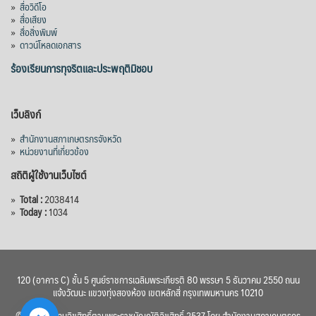
»
สื่อวิดีโอ
กำหนดระยะเวลาดำเนินงาน 7 ปี (พ.ศ. 2570–
»
สื่อเสียง
»
สื่อสิ่งพิมพ์
2576) โดยโครงการมีความจุ 99.50 ล้าน
»
ดาวน์โหลดเอกสาร
ลูกบาศก์เมตร สามารถสนับสนุนพื้นที่
ชลประทานกว่า 87,700 ไร่ เพิ่ม
...
ร้องเรียนการทุจริตและประพฤติมิชอบ
See More
Photo
เว็บลิงก์
View on Facebook
·
Share
»
สำนักงานสภาเกษตรกรจังหวัด
»
หน่วยงานที่เกี่ยวข้อง
สถิติผู้ใช้งานเว็บไซต์
»
Total :
2038414
»
Today :
1034
120 (อาคาร C) ชั้น 5 ศูนย์ราชการเฉลิมพระเกียรติ 80 พรรษา 5 ธันวาคม 2550 ถนน
แจ้งวัฒนะ แขวงทุ่งสองห้อง เขตหลักสี่ กรุงเทพมหานคร 10210
© 2560 สงวนลิขสิทธิ์ตามพระราชบัญญัติลิขสิทธิ์ 2537 โดย สำนักงานสภาเกษตรกร