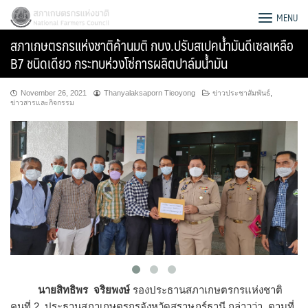
Skip
สภาเกษตรกรแห่งชาติ
MENU
to
สภาเกษตรกรแห่งชาติค้านมติ กบง.ปรับสเปคน้ำมันดีเซลเหลือ
content
B7 ชนิดเดียว กระทบห่วงโซ่การผลิตปาล์มน้ำมัน
November 26, 2021
Thanyalaksaporn Tieoyong
ข่าวประชาสัมพันธ์
,
ข่าวสารและกิจกรรม
Search
for:
นายสิทธิพร จริยพงษ์
รองประธานสภาเกษตรกรแห่งชาติ
คนที่ 2 ประธานสภาเกษตรกรจังหวัดสุราษฎร์ธานี กล่าวว่า ตามที่