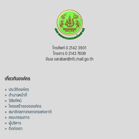
บทเพื่อพั
...
See More
ไม่สามารถดูเนื้อหานี้ได้ในขณะนี้
View on Facebook
·
Share
สภาเกษตรกรแห่งชาติ
โทรศัพท์ 0 2142 3901
3 days ago
โทรสาร 0 2143 7608
อีเมล saraban@nfc.mail.go.th
กรมการค้าต่างประเทศ กระทรวงพาณิชย์ เปิด
เผยว่า สถิติการส่งออกสินค้ามันสำปะหลังของ
เกี่ยวกับองค์กร
ไทยในช่วง 6 เดือนของปี 2569 (ม.ค.-มิ.ย.) มี
ปริมาณ 2.52 ล้านตัน ลดลง 51.63% มูลค่า
»
ประวัติองค์กร
1,205 ล้านดอลลาร์สหรัฐ (ประมาณ
»
อำนาจหน้าที่
»
วิสัยทัศน์
38,003.15 ล้านบาท) ลดลง 27.69%
»
โครงสร้างขององค์กร
»
สมาชิกสภาเกษตรกรแห่งชาติ
ปรับตัวลดลงตามสภาวะเศรษฐกิจและการค้า
»
คณะกรรมการ
โลก โดยตลาดส่งออกสำคัญ จีน ส่งออกได้
»
ผู้บริหาร
1.52 ล้านตัน ลด 61.71%
»
ติดต่อเรา
ญี่ปุ่น 2 แสนตัน ลด 4.76%