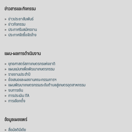
อินโดนีเซีย 8 หมื่นตัน ไม่เปลี่ยนแปลง
ข่าวสารและกิจกรรม
มาเลเซีย 9 ห
...
See More
»
ข่าวประชาสัมพันธ์
»
ข่าวกิจกรรม
ส่งออกมันครึ่งปี 69 ปริมาณ 2.52 ล้านตัน
»
ประกาศรับสมัครงาน
ลด 51.63% ยังดีที่ราคาขายดีกว่าปีก่อน
»
ประกาศจัดซื้อจัดจ้าง
mgronline.com
View on Facebook
·
Share
แผน-ผลการดำเนินงาน
»
ยุทธศาสตร์สภาเกษตรกรแห่งชาติ
»
แผนแม่บทเพื่อพัฒนาเกษตรกรรม
สภาเกษตรกรแห่งชาติ
»
รายงานประจำปี
3 days ago
»
ข้อเสนอและผลงานคณะกรรมการฯ
»
แผนพัฒนาเกษตรกรรมระดับตำบลสู่เกษตรอุตสาหกรรม
คณะรัฐมนตรี อนุมัติโครงการอ่างเก็บน้ำ
»
งบการเงิน
คลองวังโตนด วงเงิน 7,200 ล้านบาท สะท้อน
»
การประเมิน ITA
ผลสำเร็จการผลักดันข้อเสนอเชิงนโยบายของ
»
การเลือกตั้ง
สภาเกษตรกรจังหวัดจันทบุรี
เมื่อวันที่ 5 สิงหาคม 2569 คณะรัฐมนตรีมีมติ
ข้อมูลเผยแพร่
อนุมัติโครงการอ่างเก็บน้ำคลองวังโตนด
»
สื่อมัลติมีเดีย
จังหวัดจันทบุรี กรอบวงเงิน 7,200 ล้านบาท