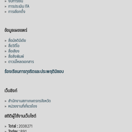
»
งบการเงิน
คลองวังโตนด วงเงิน 7,200 ล้านบาท สะท้อน
»
การประเมิน ITA
ผลสำเร็จการผลักดันข้อเสนอเชิงนโยบายของ
»
การเลือกตั้ง
สภาเกษตรกรจังหวัดจันทบุรี
เมื่อวันที่ 5 สิงหาคม 2569 คณะรัฐมนตรีมีมติ
ข้อมูลเผยแพร่
อนุมัติโครงการอ่างเก็บน้ำคลองวังโตนด
»
สื่อมัลติมีเดีย
จังหวัดจันทบุรี กรอบวงเงิน 7,200 ล้านบาท
»
สื่อวิดีโอ
กำหนดระยะเวลาดำเนินงาน 7 ปี (พ.ศ. 2570–
»
สื่อเสียง
»
สื่อสิ่งพิมพ์
2576) โดยโครงการมีความจุ 99.50 ล้าน
»
ดาวน์โหลดเอกสาร
ลูกบาศก์เมตร สามารถสนับสนุนพื้นที่
ชลประทานกว่า 87,700 ไร่ เพิ่ม
...
ร้องเรียนการทุจริตและประพฤติมิชอบ
See More
Photo
เว็บลิงก์
View on Facebook
·
Share
»
สำนักงานสภาเกษตรกรจังหวัด
»
หน่วยงานที่เกี่ยวข้อง
สถิติผู้ใช้งานเว็บไซต์
»
Total :
2038271
»
Today :
891