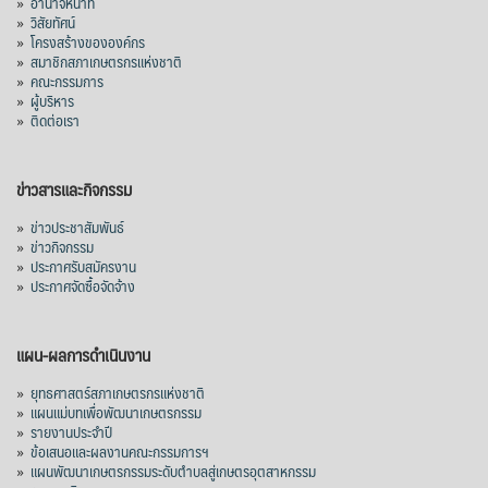
»
อำนาจหน้าที่
»
วิสัยทัศน์
38,003.15 ล้านบาท) ลดลง 27.69%
»
โครงสร้างขององค์กร
»
สมาชิกสภาเกษตรกรแห่งชาติ
ปรับตัวลดลงตามสภาวะเศรษฐกิจและการค้า
»
คณะกรรมการ
โลก โดยตลาดส่งออกสำคัญ จีน ส่งออกได้
»
ผู้บริหาร
1.52 ล้านตัน ลด 61.71%
»
ติดต่อเรา
ญี่ปุ่น 2 แสนตัน ลด 4.76%
อินโดนีเซีย 8 หมื่นตัน ไม่เปลี่ยนแปลง
ข่าวสารและกิจกรรม
มาเลเซีย 9 ห
...
See More
»
ข่าวประชาสัมพันธ์
»
ข่าวกิจกรรม
ส่งออกมันครึ่งปี 69 ปริมาณ 2.52 ล้านตัน
»
ประกาศรับสมัครงาน
ลด 51.63% ยังดีที่ราคาขายดีกว่าปีก่อน
»
ประกาศจัดซื้อจัดจ้าง
mgronline.com
View on Facebook
·
Share
แผน-ผลการดำเนินงาน
»
ยุทธศาสตร์สภาเกษตรกรแห่งชาติ
»
แผนแม่บทเพื่อพัฒนาเกษตรกรรม
สภาเกษตรกรแห่งชาติ
»
รายงานประจำปี
2 days ago
»
ข้อเสนอและผลงานคณะกรรมการฯ
»
แผนพัฒนาเกษตรกรรมระดับตำบลสู่เกษตรอุตสาหกรรม
คณะรัฐมนตรี อนุมัติโครงการอ่างเก็บน้ำ