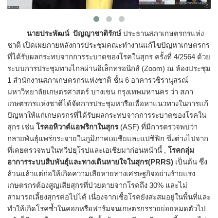
นายประพัฒน์ ปัญญาชาติรักษ์
ประธานสภาเกษตรกรแห่ง
ชาติ เปิดเผยภายหลังการประชุมคณะทำงานแก้ไขปัญหาเกษตรกร
ที่ได้รับผลกระทบจากการระบาดของโรคในสุกร ครั้งที่ 4/2564 ด้วย
ระบบการประชุมทางไกลผ่านอิเล็กทรอนิกส์ (Zoom) ณ ห้องประชุม
1 สำนักงานสภาเกษตรกรแห่งชาติ ชั้น 6 อาคารวชิรานุสรณ์
มหาวิทยาลัยเกษตรศาสตร์ บางเขน กรุงเทพมหานคร ว่า สภา
เกษตรกรแห่งชาติได้จัดการประชุมหารือเพื่อหาแนวทางในการแก้
ปัญหาให้แก่เกษตรกรที่ได้รับผลกระทบจากการระบาดของโรคใน
สุกร เช่น
โรคอหิวาต์แอฟริกาในสุกร
(ASF) ที่มีการตรวจพบว่า
กลายพันธุ์แพร่กระจายในภูมิภาคเอเชียและแปซิฟิก ซึ่งต่างไปจาก
ที่เคยตรวจพบในทวีปยุโรปและเอเชียมาก่อนหน้านี้ ,
โรคกลุ่ม
อาการระบบสืบพันธุ์และทางเดินหายใจในสุกร(
PRRS)
เป็นต้น ซึ่ง
ล้วนแล้วแต่ก่อให้เกิดความเสียหายทางเศรษฐกิจอย่างร้ายแรง
เกษตรกรต้องสูญเสียสุกรที่ป่วยตายจากโรคถึง 30% และไม่
สามารถเลี้ยงสุกรต่อไปได้ เนื่องจากเชื้อโรคยังสะสมอยู่ในพื้นที่และ
ทำให้เกิดโรคซ้ำในคอกหรือฟาร์มจนเกษตรกรรายย่อยหมดตัวไป