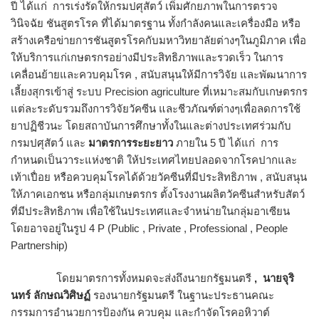
ปี ได้แก่ การเร่งรัดให้กรมปศุสัตว์ เพิ่มศักยภาพในการตรวจ
วินิจฉัย ชันสูตรโรค ที่ได้มาตรฐาน ทั้งกำลังคนและเครื่องมือ หรือ
สร้างเครือข่ายการชันสูตรโรคกับมหาวิทยาลัยต่างๆในภูมิภาค เพื่อ
ให้บริการแก่เกษตรกรอย่างมีประสิทธิภาพและรวดเร็ว ในการ
เคลื่อนย้ายและควบคุมโรค , สนับสนุนให้มีการวิจัย และพัฒนาการ
เลี้ยงสุกรเข้าสู่ ระบบ Precision agriculture ที่เหมาะสมกับเกษตรกร
แต่ละระดับรวมถึงการวิจัยวัคซีน และชีวภัณฑ์ต่างๆเพื่อลดการใช้
ยาปฏิชีวนะ โดยสถาบันการศึกษาทั้งในและต่างประเทศร่วมกับ
กรมปศุสัตว์ และ
มาตรการระยะยาว
ภายใน 5 ปี ได้แก่ การ
กำหนดเป็นวาระแห่งชาติ ให้ประเทศไทยปลอดจากโรคปากและ
เท้าเปื่อย หรือควบคุมโรคได้ด้วยวัคซีนที่มีประสิทธิภาพ , สนับสนุน
ให้ภาคเอกชน หรือกลุ่มเกษตรกร ตั้งโรงงานผลิตวัคซีนสำหรับสัตว์
ที่มีประสิทธิภาพ เพื่อใช้ในประเทศและจำหน่ายในกลุ่มอาเซียน
โดยอาจอยู่ในรูป 4 P (Public , Private , Professional , People
Partnership)
โดยมาตรการทั้งหมดจะส่งถึงนายกรัฐมนตรี
, นายจุริ
นทร์ ลักษณวิศิษฏ์
รองนายกรัฐมนตรี ในฐานะประธานคณะ
กรรมการอำนวยการป้องกัน ควบคุม และกำจัดโรคอหิวาต์