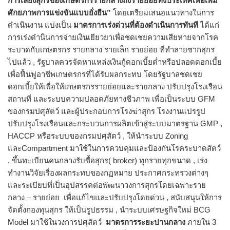
การเลี้ยงสุกรของเกษตรกรรายกลางถึงรายย่อยทั้งประเทศเพื่อเพิ่ม
ศักยภาพการแข่งขันแบบยั่งยืน”
โดยเตรียมเสนอแนวทางในการ
ดำเนินงาน แบ่งเป็น
มาตรการเร่งด่วนที่ต้องดำเนินการทันที
ได้แก่
การเร่งดำนินการจ่ายเงินเยียวยาเพื่อชดเชยความเสียหายจากโรค
ระบาดกับเกษตรกร รายกลาง รายเล็ก รายย่อย ที่ทำลายซากสุกร
ไปแล้ว , รัฐบาลควรจัดหาแหล่งเงินกู้ดอกเบี้ยต่ำหรือปลอดดอกเบี้ย
เพื่อฟื้นฟูอาชีพเกษตรกรที่ได้รับผลกระทบ โดยรัฐบาลชดเชย
ดอกเบี้ยให้เพื่อให้เกษตรกรรายย่อยและรายกลาง ปรับปรุงโรงเรือน
สถานที่ และระบบความปลอดภัยทางชีวภาพ เพื่อเป็นระบบ GFM
ของกรมปศุสัตว์ และผู้ประกอบการโรงฆ่าสุกร โรงงานแปรรูป
ปรับปรุงโรงเรือนและกระบวนการผลิตเข้าสู่ระบบมาตรฐาน GMP ,
HACCP หรือระบบของกรมปศุสัตว์ , ให้นำระบบ Zoning
และCompartment มาใช้ในการควบคุมและป้องกันโรคระบาดสัตว์
, ขึ้นทะเบียนคนกลางรับซื้อสุกร( broker) ทุกรายทุกขนาด , เร่ง
ทำงานวิจัยเรื่องผลกระทบของกฏหมาย ประกาศกระทรวงต่างๆ
และระเบียบที่เป็นอุปสรรคต่อพัฒนาวงการสุกรโดยเฉพาะราย
กลาง – รายย่อย เพื่อแก้ไขและปรับปรุงโดยด่วน , สนับสนุนให้การ
จัดตั้งกองทุนสุกร ให้เป็นรูปธรรม , นำระบบเศรษฐกิจใหม่ BCG
Model มาใช้ในวงการปศุสัตว์
มาตรการระยะปานกลาง
ภายใน 3