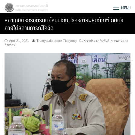
Skip
สภาเกษตรกรแห่งชาติ
MENU
to
สภาเกษตรกรอุตรดิตถ์หนุนเกษตรกรขายผลิตภัณฑ์เกษตร
content
ภายใต้สถานการณ์โควิด
April 21, 2021
Thanyalaksaporn Tieoyong
ข่าวประชาสัมพันธ์
,
ข่าวสารและ
กิจกรรม
Search
for: