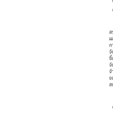
ส
ผ
ก
จั
ซื้
จั
จ้
ข
ส