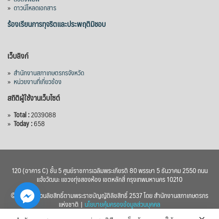
»
ดาวน์โหลดเอกสาร
ร้องเรียนการทุจริตและประพฤติมิชอบ
เว็บลิงก์
»
สำนักงานสภาเกษตรกรจังหวัด
»
หน่วยงานที่เกี่ยวข้อง
สถิติผู้ใช้งานเว็บไซต์
»
Total :
2039088
»
Today :
658
120 (อาคาร C) ชั้น 5 ศูนย์ราชการเฉลิมพระเกียรติ 80 พรรษา 5 ธันวาคม 2550 ถนน
แจ้งวัฒนะ แขวงทุ่งสองห้อง เขตหลักสี่ กรุงเทพมหานคร 10210
© 2560 สงวนลิขสิทธิ์ตามพระราชบัญญัติลิขสิทธิ์ 2537 โดย สำนักงานสภาเกษตรกร
แห่งชาติ |
นโยบายคุ้มครองข้อมูลส่วนบุคคล