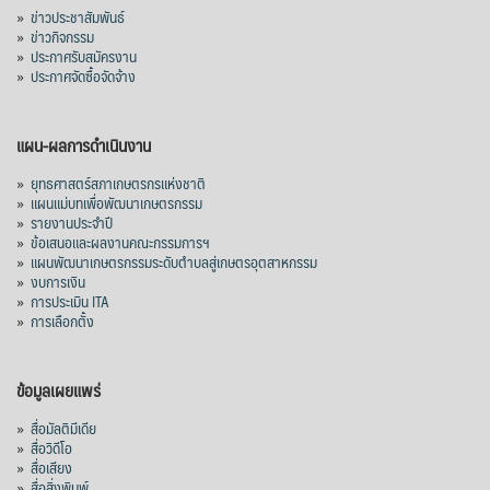
»
ข่าวประชาสัมพันธ์
»
ข่าวกิจกรรม
»
ประกาศรับสมัครงาน
»
ประกาศจัดซื้อจัดจ้าง
แผน-ผลการดำเนินงาน
»
ยุทธศาสตร์สภาเกษตรกรแห่งชาติ
»
แผนแม่บทเพื่อพัฒนาเกษตรกรรม
»
รายงานประจำปี
»
ข้อเสนอและผลงานคณะกรรมการฯ
»
แผนพัฒนาเกษตรกรรมระดับตำบลสู่เกษตรอุตสาหกรรม
»
งบการเงิน
»
การประเมิน ITA
»
การเลือกตั้ง
ข้อมูลเผยแพร่
»
สื่อมัลติมีเดีย
»
สื่อวิดีโอ
»
สื่อเสียง
»
สื่อสิ่งพิมพ์