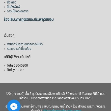
»
สื่อเสียง
»
สื่อสิ่งพิมพ์
2576) โดยโครงการมีความจุ 99.50 ล้าน
»
ดาวน์โหลดเอกสาร
ลูกบาศก์เมตร สามารถสนับสนุนพื้นที่
ชลประทานกว่า 87,700 ไร่ เพิ่ม
...
ร้องเรียนการทุจริตและประพฤติมิชอบ
See More
Photo
เว็บลิงก์
View on Facebook
·
Share
»
สำนักงานสภาเกษตรกรจังหวัด
»
หน่วยงานที่เกี่ยวข้อง
สถิติผู้ใช้งานเว็บไซต์
»
Total :
2040206
»
Today :
1087
120 (อาคาร C) ชั้น 5 ศูนย์ราชการเฉลิมพระเกียรติ 80 พรรษา 5 ธันวาคม 2550 ถนน
แจ้งวัฒนะ แขวงทุ่งสองห้อง เขตหลักสี่ กรุงเทพมหานคร 10210
© 2560 สงวนลิขสิทธิ์ตามพระราชบัญญัติลิขสิทธิ์ 2537 โดย สำนักงานสภาเกษตรกร
แห่งชาติ |
นโยบายคุ้มครองข้อมูลส่วนบุคคล