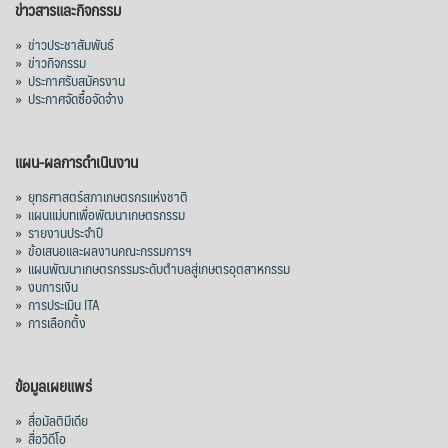
ข่าวสารและกิจกรรม
มาเลเซีย 9 ห
...
See More
»
ข่าวประชาสัมพันธ์
»
ข่าวกิจกรรม
ส่งออกมันครึ่งปี 69 ปริมาณ 2.52 ล้านตัน
»
ประกาศรับสมัครงาน
ลด 51.63% ยังดีที่ราคาขายดีกว่าปีก่อน
»
ประกาศจัดซื้อจัดจ้าง
mgronline.com
View on Facebook
·
Share
แผน-ผลการดำเนินงาน
»
ยุทธศาสตร์สภาเกษตรกรแห่งชาติ
»
แผนแม่บทเพื่อพัฒนาเกษตรกรรม
สภาเกษตรกรแห่งชาติ
»
รายงานประจำปี
4 days ago
»
ข้อเสนอและผลงานคณะกรรมการฯ
»
แผนพัฒนาเกษตรกรรมระดับตำบลสู่เกษตรอุตสาหกรรม
คณะรัฐมนตรี อนุมัติโครงการอ่างเก็บน้ำ
»
งบการเงิน
คลองวังโตนด วงเงิน 7,200 ล้านบาท สะท้อน
»
การประเมิน ITA
ผลสำเร็จการผลักดันข้อเสนอเชิงนโยบายของ
»
การเลือกตั้ง
สภาเกษตรกรจังหวัดจันทบุรี
เมื่อวันที่ 5 สิงหาคม 2569 คณะรัฐมนตรีมีมติ
ข้อมูลเผยแพร่
อนุมัติโครงการอ่างเก็บน้ำคลองวังโตนด
»
สื่อมัลติมีเดีย
จังหวัดจันทบุรี กรอบวงเงิน 7,200 ล้านบาท
»
สื่อวิดีโอ
กำหนดระยะเวลาดำเนินงาน 7 ปี (พ.ศ. 2570–