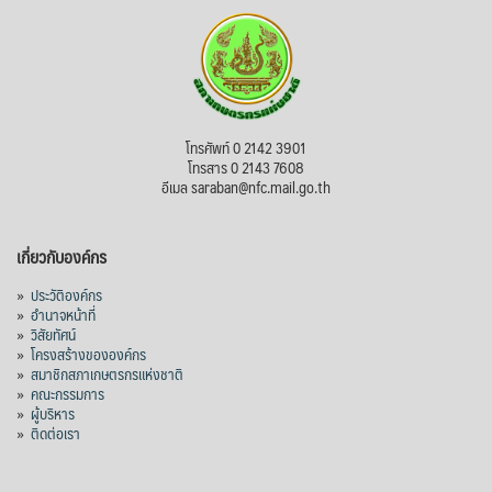
ไม่สามารถดูเนื้อหานี้ได้ในขณะนี้
View on Facebook
·
Share
สภาเกษตรกรแห่งชาติ
โทรศัพท์ 0 2142 3901
4 days ago
โทรสาร 0 2143 7608
อีเมล saraban@nfc.mail.go.th
กรมการค้าต่างประเทศ กระทรวงพาณิชย์ เปิด
เผยว่า สถิติการส่งออกสินค้ามันสำปะหลังของ
เกี่ยวกับองค์กร
ไทยในช่วง 6 เดือนของปี 2569 (ม.ค.-มิ.ย.) มี
ปริมาณ 2.52 ล้านตัน ลดลง 51.63% มูลค่า
»
ประวัติองค์กร
1,205 ล้านดอลลาร์สหรัฐ (ประมาณ
»
อำนาจหน้าที่
»
วิสัยทัศน์
38,003.15 ล้านบาท) ลดลง 27.69%
»
โครงสร้างขององค์กร
»
สมาชิกสภาเกษตรกรแห่งชาติ
ปรับตัวลดลงตามสภาวะเศรษฐกิจและการค้า
»
คณะกรรมการ
โลก โดยตลาดส่งออกสำคัญ จีน ส่งออกได้
»
ผู้บริหาร
1.52 ล้านตัน ลด 61.71%
»
ติดต่อเรา
ญี่ปุ่น 2 แสนตัน ลด 4.76%
อินโดนีเซีย 8 หมื่นตัน ไม่เปลี่ยนแปลง