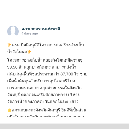
สภาเกษตรกรแห่งชาติ
4 days ago
ครม.มีมติอนุมัติโครงการก่อสร้างอ่างเก็บ
น้ำวังโตนด
โครงการอ่างเก็บน้ำคลองวังโตนดมีความจุ
99.50 ล้านลูกบาศก์เมตร สามารถส่งน้ำ
สนับสนุนพื้นที่ชลประทานกว่า 87,700 ไร่ ช่วย
เพิ่มน้ำต้นทุนสำหรับการอุปโภคบริโภค
การเกษตร และภาคอุตสาหกรรมในจังหวัด
จันทบุรี ตลอดจนเสริมศักยภาพการบริหาร
จัดการน้ำของภาคตะวันออกในระยะยาว
สภาเกษตรกรจังหวัดจันทบุรี ยินดีที่เป็นส่วน
หนึ่งในการผลักดันและขับเคลื่อนตามแผนแม่
บทเพื่อพั
...
See More