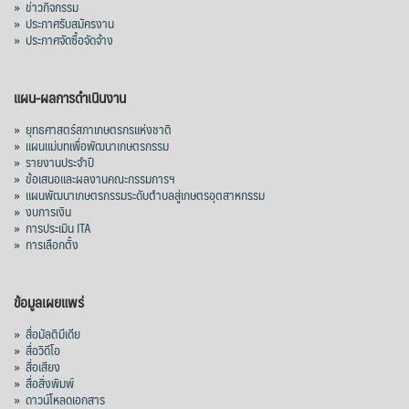
»
ข่าวกิจกรรม
»
ประกาศรับสมัครงาน
»
ประกาศจัดซื้อจัดจ้าง
แผน-ผลการดำเนินงาน
»
ยุทธศาสตร์สภาเกษตรกรแห่งชาติ
»
แผนแม่บทเพื่อพัฒนาเกษตรกรรม
»
รายงานประจำปี
»
ข้อเสนอและผลงานคณะกรรมการฯ
»
แผนพัฒนาเกษตรกรรมระดับตำบลสู่เกษตรอุตสาหกรรม
»
งบการเงิน
»
การประเมิน ITA
»
การเลือกตั้ง
ข้อมูลเผยแพร่
»
สื่อมัลติมีเดีย
»
สื่อวิดีโอ
»
สื่อเสียง
»
สื่อสิ่งพิมพ์
»
ดาวน์โหลดเอกสาร