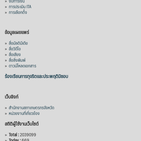
»
งบการเงิน
»
การประเมิน ITA
»
การเลือกตั้ง
ข้อมูลเผยแพร่
»
สื่อมัลติมีเดีย
»
สื่อวิดีโอ
»
สื่อเสียง
»
สื่อสิ่งพิมพ์
»
ดาวน์โหลดเอกสาร
ร้องเรียนการทุจริตและประพฤติมิชอบ
เว็บลิงก์
»
สำนักงานสภาเกษตรกรจังหวัด
»
หน่วยงานที่เกี่ยวข้อง
สถิติผู้ใช้งานเว็บไซต์
»
Total :
2039099
»
Today :
669