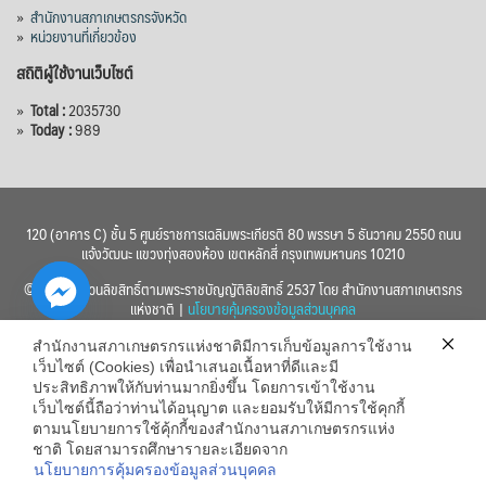
»
สำนักงานสภาเกษตรกรจังหวัด
»
หน่วยงานที่เกี่ยวข้อง
สถิติผู้ใช้งานเว็บไซต์
»
Total :
2035730
»
Today :
989
120 (อาคาร C) ชั้น 5 ศูนย์ราชการเฉลิมพระเกียรติ 80 พรรษา 5 ธันวาคม 2550 ถนน
แจ้งวัฒนะ แขวงทุ่งสองห้อง เขตหลักสี่ กรุงเทพมหานคร 10210
© 2560 สงวนลิขสิทธิ์ตามพระราชบัญญัติลิขสิทธิ์ 2537 โดย สำนักงานสภาเกษตรกร
แห่งชาติ |
นโยบายคุ้มครองข้อมูลส่วนบุคคล
สำนักงานสภาเกษตรกรแห่งชาติมีการเก็บข้อมูลการใช้งาน
เว็บไซต์ (Cookies) เพื่อนำเสนอเนื้อหาที่ดีและมี
ประสิทธิภาพให้กับท่านมากยิ่งขึ้น โดยการเข้าใช้งาน
เว็บไซต์นี้ถือว่าท่านได้อนุญาต และยอมรับให้มีการใช้คุกกี้
chaty
ตามนโยบายการใช้คุ้กกี้ของสำนักงานสภาเกษตรกรแห่ง
ชาติ โดยสามารถศึกษารายละเอียดจาก
Hide
นโยบายการคุ้มครองข้อมูลส่วนบุคคล