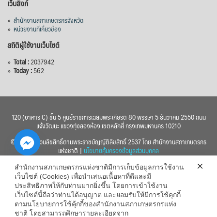
เว็บลิงก์
»
สำนักงานสภาเกษตรกรจังหวัด
»
หน่วยงานที่เกี่ยวข้อง
สถิติผู้ใช้งานเว็บไซต์
»
Total :
2037942
»
Today :
562
120 (อาคาร C) ชั้น 5 ศูนย์ราชการเฉลิมพระเกียรติ 80 พรรษา 5 ธันวาคม 2550 ถนน
แจ้งวัฒนะ แขวงทุ่งสองห้อง เขตหลักสี่ กรุงเทพมหานคร 10210
© 2560 สงวนลิขสิทธิ์ตามพระราชบัญญัติลิขสิทธิ์ 2537 โดย สำนักงานสภาเกษตรกร
แห่งชาติ |
นโยบายคุ้มครองข้อมูลส่วนบุคคล
สำนักงานสภาเกษตรกรแห่งชาติมีการเก็บข้อมูลการใช้งาน
เว็บไซต์ (Cookies) เพื่อนำเสนอเนื้อหาที่ดีและมี
ประสิทธิภาพให้กับท่านมากยิ่งขึ้น โดยการเข้าใช้งาน
เว็บไซต์นี้ถือว่าท่านได้อนุญาต และยอมรับให้มีการใช้คุกกี้
chaty
ตามนโยบายการใช้คุ้กกี้ของสำนักงานสภาเกษตรกรแห่ง
ชาติ โดยสามารถศึกษารายละเอียดจาก
Hide