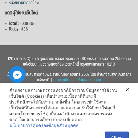
»
หน่วยงานที่เกี่ยวข้อง
สถิติผู้ใช้งานเว็บไซต์
»
Total :
2038866
»
Today :
436
120 (อาคาร C) ชั้น 5 ศูนย์ราชการเฉลิมพระเกียรติ 80 พรรษา 5 ธันวาคม 2550 ถนน
แจ้งวัฒนะ แขวงทุ่งสองห้อง เขตหลักสี่ กรุงเทพมหานคร 10210
© 2560 สงวนลิขสิทธิ์ตามพระราชบัญญัติลิขสิทธิ์ 2537 โดย สำนักงานสภาเกษตรกร
แห่งชาติ |
นโยบายคุ้มครองข้อมูลส่วนบุคคล
สำนักงานสภาเกษตรกรแห่งชาติมีการเก็บข้อมูลการใช้งาน
เว็บไซต์ (Cookies) เพื่อนำเสนอเนื้อหาที่ดีและมี
ประสิทธิภาพให้กับท่านมากยิ่งขึ้น โดยการเข้าใช้งาน
เว็บไซต์นี้ถือว่าท่านได้อนุญาต และยอมรับให้มีการใช้คุกกี้
chaty
ตามนโยบายการใช้คุ้กกี้ของสำนักงานสภาเกษตรกรแห่ง
ชาติ โดยสามารถศึกษารายละเอียดจาก
Hide
นโยบายการคุ้มครองข้อมูลส่วนบุคคล
Allow