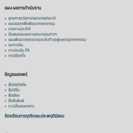
แผน-ผลการดำเนินงาน
»
ยุทธศาสตร์สภาเกษตรกรแห่งชาติ
»
แผนแม่บทเพื่อพัฒนาเกษตรกรรม
»
รายงานประจำปี
»
ข้อเสนอและผลงานคณะกรรมการฯ
»
แผนพัฒนาเกษตรกรรมระดับตำบลสู่เกษตรอุตสาหกรรม
»
งบการเงิน
»
การประเมิน ITA
»
การเลือกตั้ง
ข้อมูลเผยแพร่
»
สื่อมัลติมีเดีย
»
สื่อวิดีโอ
»
สื่อเสียง
»
สื่อสิ่งพิมพ์
»
ดาวน์โหลดเอกสาร
ร้องเรียนการทุจริตและประพฤติมิชอบ