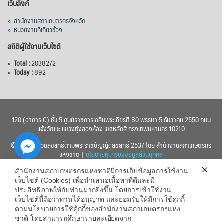
เว็บลิงก์
»
สำนักงานสภาเกษตรกรจังหวัด
»
หน่วยงานที่เกี่ยวข้อง
สถิติผู้ใช้งานเว็บไซต์
»
Total :
2038272
»
Today :
892
120 (อาคาร C) ชั้น 5 ศูนย์ราชการเฉลิมพระเกียรติ 80 พรรษา 5 ธันวาคม 2550 ถนน
แจ้งวัฒนะ แขวงทุ่งสองห้อง เขตหลักสี่ กรุงเทพมหานคร 10210
© 2560 สงวนลิขสิทธิ์ตามพระราชบัญญัติลิขสิทธิ์ 2537 โดย สำนักงานสภาเกษตรกร
แห่งชาติ |
นโยบายคุ้มครองข้อมูลส่วนบุคคล
สำนักงานสภาเกษตรกรแห่งชาติมีการเก็บข้อมูลการใช้งาน
เว็บไซต์ (Cookies) เพื่อนำเสนอเนื้อหาที่ดีและมี
ประสิทธิภาพให้กับท่านมากยิ่งขึ้น โดยการเข้าใช้งาน
เว็บไซต์นี้ถือว่าท่านได้อนุญาต และยอมรับให้มีการใช้คุกกี้
chaty
ตามนโยบายการใช้คุ้กกี้ของสำนักงานสภาเกษตรกรแห่ง
ชาติ โดยสามารถศึกษารายละเอียดจาก
Hide