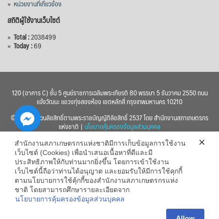
»
หน่วยงานที่เกี่ยวข้อง
สถิติผู้ใช้งานเว็บไซต์
»
Total :
2038499
»
Today :
69
120 (อาคาร C) ชั้น 5 ศูนย์ราชการเฉลิมพระเกียรติ 80 พรรษา 5 ธันวาคม 2550 ถนน
แจ้งวัฒนะ แขวงทุ่งสองห้อง เขตหลักสี่ กรุงเทพมหานคร 10210
© 2560 สงวนลิขสิทธิ์ตามพระราชบัญญัติลิขสิทธิ์ 2537 โดย สำนักงานสภาเกษตรกร
แห่งชาติ |
นโยบายคุ้มครองข้อมูลส่วนบุคคล
สำนักงานสภาเกษตรกรแห่งชาติมีการเก็บข้อมูลการใช้งาน
เว็บไซต์ (Cookies) เพื่อนำเสนอเนื้อหาที่ดีและมี
ประสิทธิภาพให้กับท่านมากยิ่งขึ้น โดยการเข้าใช้งาน
เว็บไซต์นี้ถือว่าท่านได้อนุญาต และยอมรับให้มีการใช้คุกกี้
chaty
ตามนโยบายการใช้คุ้กกี้ของสำนักงานสภาเกษตรกรแห่ง
ชาติ โดยสามารถศึกษารายละเอียดจาก
Hide
นโยบายการคุ้มครองข้อมูลส่วนบุคคล
Allow