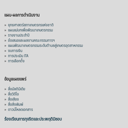
แผน-ผลการดำเนินงาน
»
ยุทธศาสตร์สภาเกษตรกรแห่งชาติ
»
แผนแม่บทเพื่อพัฒนาเกษตรกรรม
»
รายงานประจำปี
»
ข้อเสนอและผลงานคณะกรรมการฯ
»
แผนพัฒนาเกษตรกรรมระดับตำบลสู่เกษตรอุตสาหกรรม
»
งบการเงิน
»
การประเมิน ITA
»
การเลือกตั้ง
ข้อมูลเผยแพร่
»
สื่อมัลติมีเดีย
»
สื่อวิดีโอ
»
สื่อเสียง
»
สื่อสิ่งพิมพ์
»
ดาวน์โหลดเอกสาร
ร้องเรียนการทุจริตและประพฤติมิชอบ