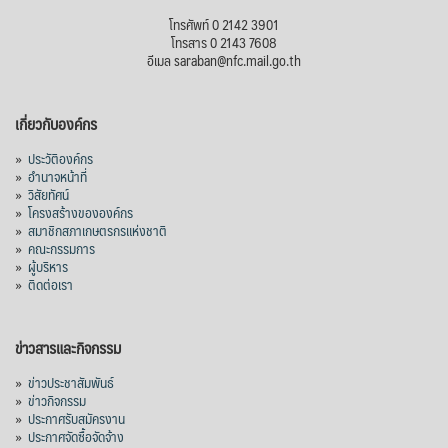
โทรศัพท์ 0 2142 3901
โทรสาร 0 2143 7608
อีเมล saraban@nfc.mail.go.th
เกี่ยวกับองค์กร
»
ประวัติองค์กร
»
อำนาจหน้าที่
»
วิสัยทัศน์
»
โครงสร้างขององค์กร
»
สมาชิกสภาเกษตรกรแห่งชาติ
»
คณะกรรมการ
»
ผู้บริหาร
»
ติดต่อเรา
ข่าวสารและกิจกรรม
»
ข่าวประชาสัมพันธ์
»
ข่าวกิจกรรม
»
ประกาศรับสมัครงาน
»
ประกาศจัดซื้อจัดจ้าง