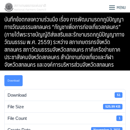
Skip
สภาเกษตรกรแห่งชาติ
MENU
to
บันทึกข้อตกลงความร่วมมือ เรื่อง การพัฒนามรดกภูมิปัญญา
content
ทางวัฒนธรรมสกลนคร “กัญชาเพื่อการท่องเที่ยวสกลนคร”
(ภายใต้พระราชบัญญัติส่งเสริมและรักษามรดกภูมิปัญญาทาง
วัฒนธรรม พ.ศ. 2559) ระหว่าง สภาเกษตรกรจังหวัด
สกลนคร สภาวัฒนธรรมจังหวัดสกลนคร ภาคีเครือข่ายภาค
ประชาสังคมจังหวัดสกลนคร สำนักงานท่องเที่ยวและกีฬา
จังหวัดสกลนคร และองค์การบริหารส่วนจังหวัดสกลนคร
Download
Download
51
File Size
525.99 KB
Search
for:
File Count
1
Create Date
November 3, 2021