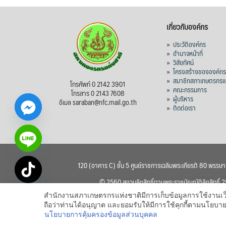
เกี่ยวกับองค์กร
»
ประวัติองค์กร
»
อำนาจหน้าที่
»
วิสัยทัศน์
»
โครงสร้างขององค์ก
»
สมาชิกสภาเกษตรกรแห
โทรศัพท์ 0 2142 3901
»
คณะกรรมการ
โทรสาร 0 2143 7608
»
ผู้บริหาร
อีเมล saraban@nfc.mail.go.th
»
ติดต่อเรา
120 (อาคาร C) ชั้น 5 ศูนย์ราชการเฉลิมพระเกียรติ 80 พรรษ
chaty
© 2560 สงวนลิขสิทธิ์ตามพระราชบัญญัติลิขสิทธิ์
Hide
สำนักงานสภาเกษตรกรแห่งชาติมีการเก็บข้อมูลการใช้งานเว็บไซ
ถือว่าท่านได้อนุญาต และยอมรับให้มีการใช้คุกกี้ตามนโย
นโยบายการคุ้มครองข้อมูลส่วนบุคคล