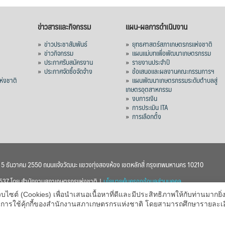
ข่าวสารและกิจกรรม
แผน-ผลการดำเนินงาน
»
ข่าวประชาสัมพันธ์
»
ยุทธศาสตร์สภาเกษตรกรแห่งชาติ
»
ข่าวกิจกรรม
»
แผนแม่บทเพื่อพัฒนาเกษตรกรรม
»
ประกาศรับสมัครงาน
»
รายงานประจำปี
ร
»
ประกาศจัดซื้อจัดจ้าง
»
ข้อเสนอและผลงานคณะกรรมการฯ
่งชาติ
»
แผนพัฒนาเกษตรกรรมระดับตำบลสู่
เกษตรอุตสาหกรรม
»
งบการเงิน
»
การประเมิน ITA
»
การเลือกตั้ง
า 5 ธันวาคม 2550 ถนนแจ้งวัฒนะ แขวงทุ่งสองห้อง เขตหลักสี่ กรุงเทพมหานคร 10210
 2537 โดย สำนักงานสภาเกษตรกรแห่งชาติ |
นโยบายคุ้มครองข้อมูลส่วนบุคคล
ต์ (Cookies) เพื่อนำเสนอเนื้อหาที่ดีและมีประสิทธิภาพให้กับท่านมากยิ่งข
บายการใช้คุ้กกี้ของสำนักงานสภาเกษตรกรแห่งชาติ โดยสามารถศึกษารายละเ