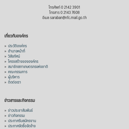
โทรศัพท์ 0 2142 3901
โทรสาร 0 2143 7608
อีเมล saraban@nfc.mail.go.th
เกี่ยวกับองค์กร
»
ประวัติองค์กร
»
อำนาจหน้าที่
»
วิสัยทัศน์
»
โครงสร้างขององค์กร
»
สมาชิกสภาเกษตรกรแห่งชาติ
»
คณะกรรมการ
»
ผู้บริหาร
»
ติดต่อเรา
ข่าวสารและกิจกรรม
»
ข่าวประชาสัมพันธ์
»
ข่าวกิจกรรม
»
ประกาศรับสมัครงาน
»
ประกาศจัดซื้อจัดจ้าง