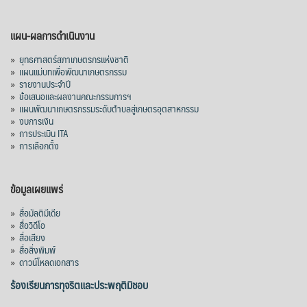
แผน-ผลการดำเนินงาน
»
ยุทธศาสตร์สภาเกษตรกรแห่งชาติ
»
แผนแม่บทเพื่อพัฒนาเกษตรกรรม
»
รายงานประจำปี
»
ข้อเสนอและผลงานคณะกรรมการฯ
»
แผนพัฒนาเกษตรกรรมระดับตำบลสู่เกษตรอุตสาหกรรม
»
งบการเงิน
»
การประเมิน ITA
»
การเลือกตั้ง
ข้อมูลเผยแพร่
»
สื่อมัลติมีเดีย
»
สื่อวิดีโอ
»
สื่อเสียง
»
สื่อสิ่งพิมพ์
»
ดาวน์โหลดเอกสาร
ร้องเรียนการทุจริตและประพฤติมิชอบ