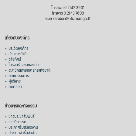
โทรศัพท์ 0 2142 3901
โทรสาร 0 2143 7608
อีเมล saraban@nfc.mail.go.th
เกี่ยวกับองค์กร
»
ประวัติองค์กร
»
อำนาจหน้าที่
»
วิสัยทัศน์
»
โครงสร้างขององค์กร
»
สมาชิกสภาเกษตรกรแห่งชาติ
»
คณะกรรมการ
»
ผู้บริหาร
»
ติดต่อเรา
ข่าวสารและกิจกรรม
»
ข่าวประชาสัมพันธ์
»
ข่าวกิจกรรม
»
ประกาศรับสมัครงาน
»
ประกาศจัดซื้อจัดจ้าง