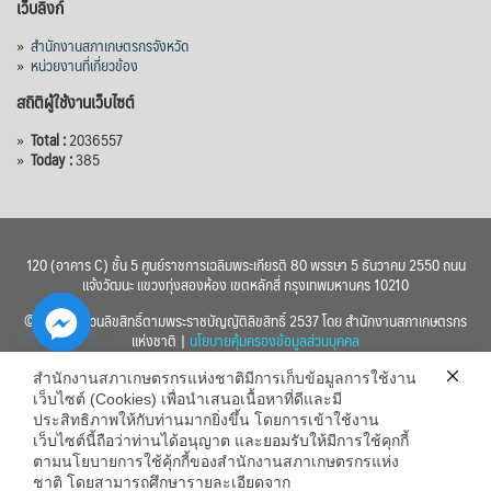
เว็บลิงก์
»
สำนักงานสภาเกษตรกรจังหวัด
»
หน่วยงานที่เกี่ยวข้อง
สถิติผู้ใช้งานเว็บไซต์
»
Total :
2036557
»
Today :
385
120 (อาคาร C) ชั้น 5 ศูนย์ราชการเฉลิมพระเกียรติ 80 พรรษา 5 ธันวาคม 2550 ถนน
แจ้งวัฒนะ แขวงทุ่งสองห้อง เขตหลักสี่ กรุงเทพมหานคร 10210
© 2560 สงวนลิขสิทธิ์ตามพระราชบัญญัติลิขสิทธิ์ 2537 โดย สำนักงานสภาเกษตรกร
แห่งชาติ |
นโยบายคุ้มครองข้อมูลส่วนบุคคล
สำนักงานสภาเกษตรกรแห่งชาติมีการเก็บข้อมูลการใช้งาน
เว็บไซต์ (Cookies) เพื่อนำเสนอเนื้อหาที่ดีและมี
ประสิทธิภาพให้กับท่านมากยิ่งขึ้น โดยการเข้าใช้งาน
เว็บไซต์นี้ถือว่าท่านได้อนุญาต และยอมรับให้มีการใช้คุกกี้
chaty
ตามนโยบายการใช้คุ้กกี้ของสำนักงานสภาเกษตรกรแห่ง
ชาติ โดยสามารถศึกษารายละเอียดจาก
Hide