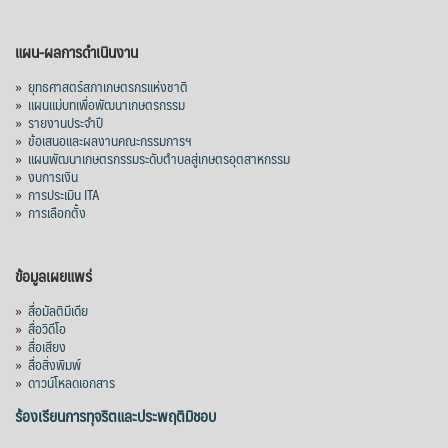
แผน-ผลการดำเนินงาน
»
ยุทธศาสตร์สภาเกษตรกรแห่งชาติ
»
แผนแม่บทเพื่อพัฒนาเกษตรกรรม
»
รายงานประจำปี
»
ข้อเสนอและผลงานคณะกรรมการฯ
»
แผนพัฒนาเกษตรกรรมระดับตำบลสู่เกษตรอุตสาหกรรม
»
งบการเงิน
»
การประเมิน ITA
»
การเลือกตั้ง
ข้อมูลเผยแพร่
»
สื่อมัลติมีเดีย
»
สื่อวิดีโอ
»
สื่อเสียง
»
สื่อสิ่งพิมพ์
»
ดาวน์โหลดเอกสาร
ร้องเรียนการทุจริตและประพฤติมิชอบ