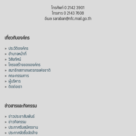
โทรศัพท์ 0 2142 3901
โทรสาร 0 2143 7608
อีเมล saraban@nfc.mail.go.th
เกี่ยวกับองค์กร
»
ประวัติองค์กร
»
อำนาจหน้าที่
»
วิสัยทัศน์
»
โครงสร้างขององค์กร
»
สมาชิกสภาเกษตรกรแห่งชาติ
»
คณะกรรมการ
»
ผู้บริหาร
»
ติดต่อเรา
ข่าวสารและกิจกรรม
»
ข่าวประชาสัมพันธ์
»
ข่าวกิจกรรม
»
ประกาศรับสมัครงาน
»
ประกาศจัดซื้อจัดจ้าง