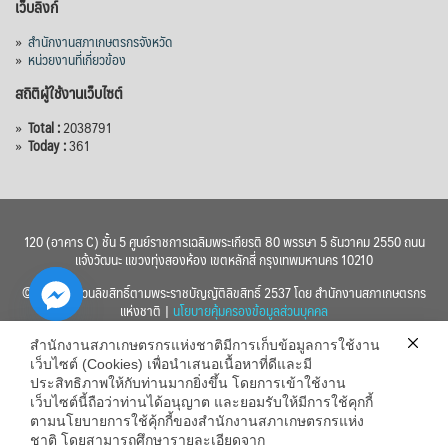
เว็บลิงก์
»
สำนักงานสภาเกษตรกรจังหวัด
»
หน่วยงานที่เกี่ยวข้อง
สถิติผู้ใช้งานเว็บไซต์
»
Total :
2038791
»
Today :
361
120 (อาคาร C) ชั้น 5 ศูนย์ราชการเฉลิมพระเกียรติ 80 พรรษา 5 ธันวาคม 2550 ถนน
แจ้งวัฒนะ แขวงทุ่งสองห้อง เขตหลักสี่ กรุงเทพมหานคร 10210
© 2560 สงวนลิขสิทธิ์ตามพระราชบัญญัติลิขสิทธิ์ 2537 โดย สำนักงานสภาเกษตรกร
แห่งชาติ |
นโยบายคุ้มครองข้อมูลส่วนบุคคล
สำนักงานสภาเกษตรกรแห่งชาติมีการเก็บข้อมูลการใช้งาน
เว็บไซต์ (Cookies) เพื่อนำเสนอเนื้อหาที่ดีและมี
ประสิทธิภาพให้กับท่านมากยิ่งขึ้น โดยการเข้าใช้งาน
เว็บไซต์นี้ถือว่าท่านได้อนุญาต และยอมรับให้มีการใช้คุกกี้
chaty
ตามนโยบายการใช้คุ้กกี้ของสำนักงานสภาเกษตรกรแห่ง
ชาติ โดยสามารถศึกษารายละเอียดจาก
Hide