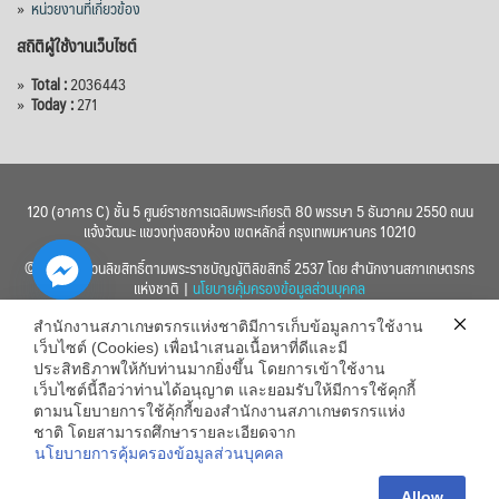
»
หน่วยงานที่เกี่ยวข้อง
สถิติผู้ใช้งานเว็บไซต์
»
Total :
2036443
»
Today :
271
120 (อาคาร C) ชั้น 5 ศูนย์ราชการเฉลิมพระเกียรติ 80 พรรษา 5 ธันวาคม 2550 ถนน
แจ้งวัฒนะ แขวงทุ่งสองห้อง เขตหลักสี่ กรุงเทพมหานคร 10210
© 2560 สงวนลิขสิทธิ์ตามพระราชบัญญัติลิขสิทธิ์ 2537 โดย สำนักงานสภาเกษตรกร
แห่งชาติ |
นโยบายคุ้มครองข้อมูลส่วนบุคคล
สำนักงานสภาเกษตรกรแห่งชาติมีการเก็บข้อมูลการใช้งาน
เว็บไซต์ (Cookies) เพื่อนำเสนอเนื้อหาที่ดีและมี
ประสิทธิภาพให้กับท่านมากยิ่งขึ้น โดยการเข้าใช้งาน
เว็บไซต์นี้ถือว่าท่านได้อนุญาต และยอมรับให้มีการใช้คุกกี้
chaty
ตามนโยบายการใช้คุ้กกี้ของสำนักงานสภาเกษตรกรแห่ง
ชาติ โดยสามารถศึกษารายละเอียดจาก
Hide
นโยบายการคุ้มครองข้อมูลส่วนบุคคล
Allow