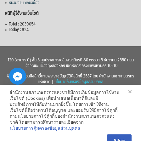
»
หน่วยงานที่เกี่ยวข้อง
สถิติผู้ใช้งานเว็บไซต์
»
Total :
2039054
»
Today :
624
120 (อาคาร C) ชั้น 5 ศูนย์ราชการเฉลิมพระเกียรติ 80 พรรษา 5 ธันวาคม 2550 ถนน
แจ้งวัฒนะ แขวงทุ่งสองห้อง เขตหลักสี่ กรุงเทพมหานคร 10210
© 2560 สงวนลิขสิทธิ์ตามพระราชบัญญัติลิขสิทธิ์ 2537 โดย สำนักงานสภาเกษตรกร
แห่งชาติ |
นโยบายคุ้มครองข้อมูลส่วนบุคคล
สำนักงานสภาเกษตรกรแห่งชาติมีการเก็บข้อมูลการใช้งาน
เว็บไซต์ (Cookies) เพื่อนำเสนอเนื้อหาที่ดีและมี
ประสิทธิภาพให้กับท่านมากยิ่งขึ้น โดยการเข้าใช้งาน
เว็บไซต์นี้ถือว่าท่านได้อนุญาต และยอมรับให้มีการใช้คุกกี้
chaty
ตามนโยบายการใช้คุ้กกี้ของสำนักงานสภาเกษตรกรแห่ง
ชาติ โดยสามารถศึกษารายละเอียดจาก
Hide
นโยบายการคุ้มครองข้อมูลส่วนบุคคล
Allow