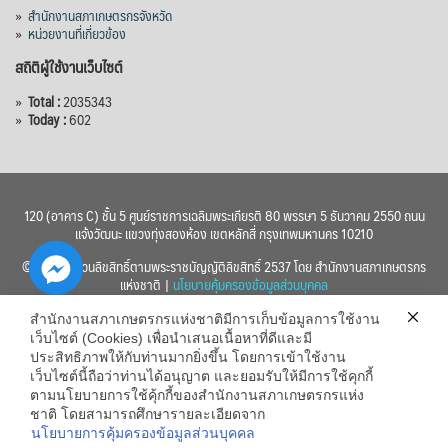
»
สำนักงานสภาเกษตรกรจังหวัด
»
หน่วยงานที่เกี่ยวข้อง
สถิติผู้ใช้งานเว็บไซต์
»
Total :
2035343
»
Today :
602
120 (อาคาร C) ชั้น 5 ศูนย์ราชการเฉลิมพระเกียรติ 80 พรรษา 5 ธันวาคม 2550 ถนน
แจ้งวัฒนะ แขวงทุ่งสองห้อง เขตหลักสี่ กรุงเทพมหานคร 10210
© 2560 สงวนลิขสิทธิ์ตามพระราชบัญญัติลิขสิทธิ์ 2537 โดย สำนักงานสภาเกษตรกร
แห่งชาติ |
นโยบายคุ้มครองข้อมูลส่วนบุคคล
สำนักงานสภาเกษตรกรแห่งชาติมีการเก็บข้อมูลการใช้งาน
เว็บไซต์ (Cookies) เพื่อนำเสนอเนื้อหาที่ดีและมี
ประสิทธิภาพให้กับท่านมากยิ่งขึ้น โดยการเข้าใช้งาน
เว็บไซต์นี้ถือว่าท่านได้อนุญาต และยอมรับให้มีการใช้คุกกี้
chaty
ตามนโยบายการใช้คุ้กกี้ของสำนักงานสภาเกษตรกรแห่ง
ชาติ โดยสามารถศึกษารายละเอียดจาก
Hide
นโยบายการคุ้มครองข้อมูลส่วนบุคคล