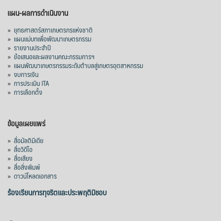
แผน-ผลการดำเนินงาน
»
ยุทธศาสตร์สภาเกษตรกรแห่งชาติ
»
แผนแม่บทเพื่อพัฒนาเกษตรกรรม
»
รายงานประจำปี
»
ข้อเสนอและผลงานคณะกรรมการฯ
»
แผนพัฒนาเกษตรกรรมระดับตำบลสู่เกษตรอุตสาหกรรม
»
งบการเงิน
»
การประเมิน ITA
»
การเลือกตั้ง
ข้อมูลเผยแพร่
»
สื่อมัลติมีเดีย
»
สื่อวิดีโอ
»
สื่อเสียง
»
สื่อสิ่งพิมพ์
»
ดาวน์โหลดเอกสาร
ร้องเรียนการทุจริตและประพฤติมิชอบ