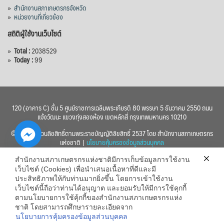
»
สำนักงานสภาเกษตรกรจังหวัด
»
หน่วยงานที่เกี่ยวข้อง
สถิติผู้ใช้งานเว็บไซต์
»
Total :
2038529
»
Today :
99
120 (อาคาร C) ชั้น 5 ศูนย์ราชการเฉลิมพระเกียรติ 80 พรรษา 5 ธันวาคม 2550 ถนน
แจ้งวัฒนะ แขวงทุ่งสองห้อง เขตหลักสี่ กรุงเทพมหานคร 10210
© 2560 สงวนลิขสิทธิ์ตามพระราชบัญญัติลิขสิทธิ์ 2537 โดย สำนักงานสภาเกษตรกร
แห่งชาติ |
นโยบายคุ้มครองข้อมูลส่วนบุคคล
สำนักงานสภาเกษตรกรแห่งชาติมีการเก็บข้อมูลการใช้งาน
เว็บไซต์ (Cookies) เพื่อนำเสนอเนื้อหาที่ดีและมี
ประสิทธิภาพให้กับท่านมากยิ่งขึ้น โดยการเข้าใช้งาน
เว็บไซต์นี้ถือว่าท่านได้อนุญาต และยอมรับให้มีการใช้คุกกี้
chaty
ตามนโยบายการใช้คุ้กกี้ของสำนักงานสภาเกษตรกรแห่ง
ชาติ โดยสามารถศึกษารายละเอียดจาก
Hide
นโยบายการคุ้มครองข้อมูลส่วนบุคคล