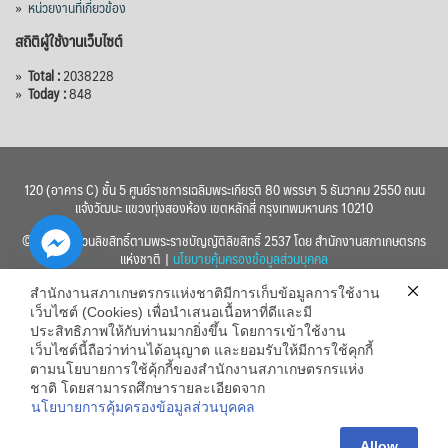
»
หน่วยงานที่เกี่ยวข้อง
สถิติผู้ใช้งานเว็บไซต์
»
Total :
2038228
»
Today :
848
120 (อาคาร C) ชั้น 5 ศูนย์ราชการเฉลิมพระเกียรติ 80 พรรษา 5 ธันวาคม 2550 ถนน
แจ้งวัฒนะ แขวงทุ่งสองห้อง เขตหลักสี่ กรุงเทพมหานคร 10210
© 2560 สงวนลิขสิทธิ์ตามพระราชบัญญัติลิขสิทธิ์ 2537 โดย สำนักงานสภาเกษตรกร
แห่งชาติ |
นโยบายคุ้มครองข้อมูลส่วนบุคคล
สำนักงานสภาเกษตรกรแห่งชาติมีการเก็บข้อมูลการใช้งาน
เว็บไซต์ (Cookies) เพื่อนำเสนอเนื้อหาที่ดีและมี
ประสิทธิภาพให้กับท่านมากยิ่งขึ้น โดยการเข้าใช้งาน
เว็บไซต์นี้ถือว่าท่านได้อนุญาต และยอมรับให้มีการใช้คุกกี้
chaty
ตามนโยบายการใช้คุ้กกี้ของสำนักงานสภาเกษตรกรแห่ง
ชาติ โดยสามารถศึกษารายละเอียดจาก
Hide
นโยบายการคุ้มครองข้อมูลส่วนบุคคล
Allow