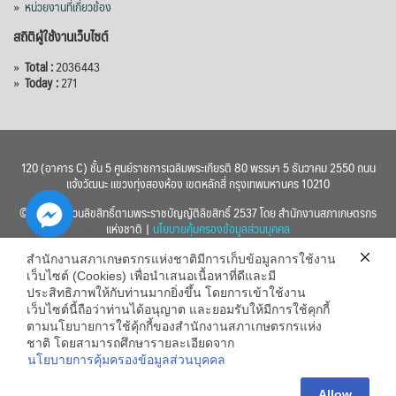
»
หน่วยงานที่เกี่ยวข้อง
สถิติผู้ใช้งานเว็บไซต์
»
Total :
2036443
»
Today :
271
120 (อาคาร C) ชั้น 5 ศูนย์ราชการเฉลิมพระเกียรติ 80 พรรษา 5 ธันวาคม 2550 ถนน
แจ้งวัฒนะ แขวงทุ่งสองห้อง เขตหลักสี่ กรุงเทพมหานคร 10210
© 2560 สงวนลิขสิทธิ์ตามพระราชบัญญัติลิขสิทธิ์ 2537 โดย สำนักงานสภาเกษตรกร
แห่งชาติ |
นโยบายคุ้มครองข้อมูลส่วนบุคคล
สำนักงานสภาเกษตรกรแห่งชาติมีการเก็บข้อมูลการใช้งาน
เว็บไซต์ (Cookies) เพื่อนำเสนอเนื้อหาที่ดีและมี
ประสิทธิภาพให้กับท่านมากยิ่งขึ้น โดยการเข้าใช้งาน
เว็บไซต์นี้ถือว่าท่านได้อนุญาต และยอมรับให้มีการใช้คุกกี้
chaty
ตามนโยบายการใช้คุ้กกี้ของสำนักงานสภาเกษตรกรแห่ง
ชาติ โดยสามารถศึกษารายละเอียดจาก
Hide
นโยบายการคุ้มครองข้อมูลส่วนบุคคล
Allow