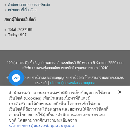
»
สำนักงานสภาเกษตรกรจังหวัด
»
หน่วยงานที่เกี่ยวข้อง
สถิติผู้ใช้งานเว็บไซต์
»
Total :
2037169
»
Today :
997
120 (อาคาร C) ชั้น 5 ศูนย์ราชการเฉลิมพระเกียรติ 80 พรรษา 5 ธันวาคม 2550 ถนน
แจ้งวัฒนะ แขวงทุ่งสองห้อง เขตหลักสี่ กรุงเทพมหานคร 10210
© 2560 สงวนลิขสิทธิ์ตามพระราชบัญญัติลิขสิทธิ์ 2537 โดย สำนักงานสภาเกษตรกร
แห่งชาติ |
นโยบายคุ้มครองข้อมูลส่วนบุคคล
สำนักงานสภาเกษตรกรแห่งชาติมีการเก็บข้อมูลการใช้งาน
เว็บไซต์ (Cookies) เพื่อนำเสนอเนื้อหาที่ดีและมี
ประสิทธิภาพให้กับท่านมากยิ่งขึ้น โดยการเข้าใช้งาน
เว็บไซต์นี้ถือว่าท่านได้อนุญาต และยอมรับให้มีการใช้คุกกี้
chaty
ตามนโยบายการใช้คุ้กกี้ของสำนักงานสภาเกษตรกรแห่ง
ชาติ โดยสามารถศึกษารายละเอียดจาก
Hide
นโยบายการคุ้มครองข้อมูลส่วนบุคคล