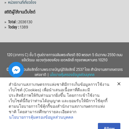
»
หน่วยงานที่เกี่ยวข้อง
สถิติผู้ใช้งานเว็บไซต์
»
Total :
2036130
»
Today :
1389
120 (อาคาร C) ชั้น 5 ศูนย์ราชการเฉลิมพระเกียรติ 80 พรรษา 5 ธันวาคม 2550 ถนน
แจ้งวัฒนะ แขวงทุ่งสองห้อง เขตหลักสี่ กรุงเทพมหานคร 10210
© 2560 สงวนลิขสิทธิ์ตามพระราชบัญญัติลิขสิทธิ์ 2537 โดย สำนักงานสภาเกษตรกร
แห่งชาติ |
นโยบายคุ้มครองข้อมูลส่วนบุคคล
สำนักงานสภาเกษตรกรแห่งชาติมีการเก็บข้อมูลการใช้งาน
เว็บไซต์ (Cookies) เพื่อนำเสนอเนื้อหาที่ดีและมี
ประสิทธิภาพให้กับท่านมากยิ่งขึ้น โดยการเข้าใช้งาน
เว็บไซต์นี้ถือว่าท่านได้อนุญาต และยอมรับให้มีการใช้คุกกี้
chaty
ตามนโยบายการใช้คุ้กกี้ของสำนักงานสภาเกษตรกรแห่ง
ชาติ โดยสามารถศึกษารายละเอียดจาก
Hide
นโยบายการคุ้มครองข้อมูลส่วนบุคคล
Allow