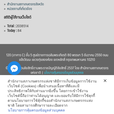
»
สำนักงานสภาเกษตรกรจังหวัด
»
หน่วยงานที่เกี่ยวข้อง
สถิติผู้ใช้งานเว็บไซต์
»
Total :
2038514
»
Today :
84
120 (อาคาร C) ชั้น 5 ศูนย์ราชการเฉลิมพระเกียรติ 80 พรรษา 5 ธันวาคม 2550 ถนน
แจ้งวัฒนะ แขวงทุ่งสองห้อง เขตหลักสี่ กรุงเทพมหานคร 10210
© 2560 สงวนลิขสิทธิ์ตามพระราชบัญญัติลิขสิทธิ์ 2537 โดย สำนักงานสภาเกษตรกร
แห่งชาติ |
นโยบายคุ้มครองข้อมูลส่วนบุคคล
สำนักงานสภาเกษตรกรแห่งชาติมีการเก็บข้อมูลการใช้งาน
เว็บไซต์ (Cookies) เพื่อนำเสนอเนื้อหาที่ดีและมี
ประสิทธิภาพให้กับท่านมากยิ่งขึ้น โดยการเข้าใช้งาน
เว็บไซต์นี้ถือว่าท่านได้อนุญาต และยอมรับให้มีการใช้คุกกี้
chaty
ตามนโยบายการใช้คุ้กกี้ของสำนักงานสภาเกษตรกรแห่ง
ชาติ โดยสามารถศึกษารายละเอียดจาก
Hide
นโยบายการคุ้มครองข้อมูลส่วนบุคคล