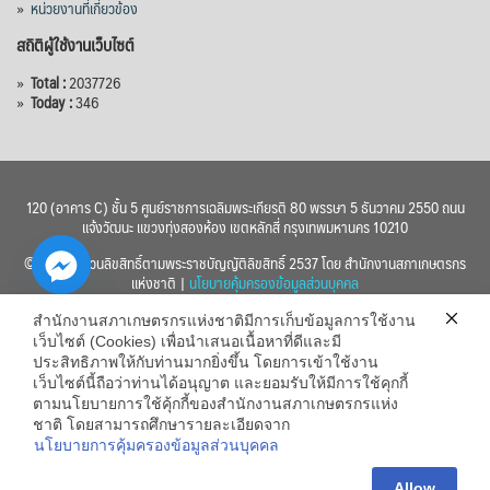
»
หน่วยงานที่เกี่ยวข้อง
สถิติผู้ใช้งานเว็บไซต์
»
Total :
2037726
»
Today :
346
120 (อาคาร C) ชั้น 5 ศูนย์ราชการเฉลิมพระเกียรติ 80 พรรษา 5 ธันวาคม 2550 ถนน
แจ้งวัฒนะ แขวงทุ่งสองห้อง เขตหลักสี่ กรุงเทพมหานคร 10210
© 2560 สงวนลิขสิทธิ์ตามพระราชบัญญัติลิขสิทธิ์ 2537 โดย สำนักงานสภาเกษตรกร
แห่งชาติ |
นโยบายคุ้มครองข้อมูลส่วนบุคคล
สำนักงานสภาเกษตรกรแห่งชาติมีการเก็บข้อมูลการใช้งาน
เว็บไซต์ (Cookies) เพื่อนำเสนอเนื้อหาที่ดีและมี
ประสิทธิภาพให้กับท่านมากยิ่งขึ้น โดยการเข้าใช้งาน
เว็บไซต์นี้ถือว่าท่านได้อนุญาต และยอมรับให้มีการใช้คุกกี้
chaty
ตามนโยบายการใช้คุ้กกี้ของสำนักงานสภาเกษตรกรแห่ง
ชาติ โดยสามารถศึกษารายละเอียดจาก
Hide
นโยบายการคุ้มครองข้อมูลส่วนบุคคล
Allow