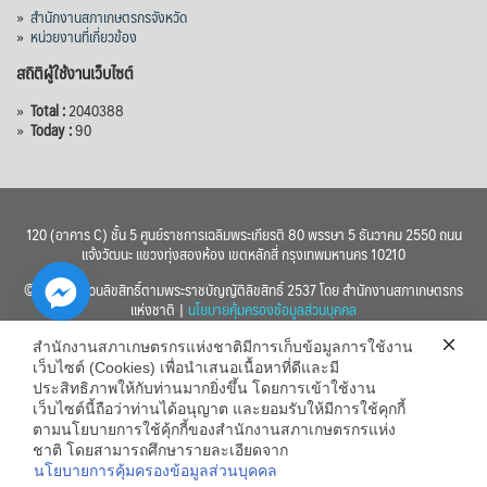
»
สำนักงานสภาเกษตรกรจังหวัด
»
หน่วยงานที่เกี่ยวข้อง
สถิติผู้ใช้งานเว็บไซต์
»
Total :
2040388
»
Today :
90
120 (อาคาร C) ชั้น 5 ศูนย์ราชการเฉลิมพระเกียรติ 80 พรรษา 5 ธันวาคม 2550 ถนน
แจ้งวัฒนะ แขวงทุ่งสองห้อง เขตหลักสี่ กรุงเทพมหานคร 10210
© 2560 สงวนลิขสิทธิ์ตามพระราชบัญญัติลิขสิทธิ์ 2537 โดย สำนักงานสภาเกษตรกร
แห่งชาติ |
นโยบายคุ้มครองข้อมูลส่วนบุคคล
สำนักงานสภาเกษตรกรแห่งชาติมีการเก็บข้อมูลการใช้งาน
เว็บไซต์ (Cookies) เพื่อนำเสนอเนื้อหาที่ดีและมี
ประสิทธิภาพให้กับท่านมากยิ่งขึ้น โดยการเข้าใช้งาน
เว็บไซต์นี้ถือว่าท่านได้อนุญาต และยอมรับให้มีการใช้คุกกี้
chaty
ตามนโยบายการใช้คุ้กกี้ของสำนักงานสภาเกษตรกรแห่ง
ชาติ โดยสามารถศึกษารายละเอียดจาก
Hide
นโยบายการคุ้มครองข้อมูลส่วนบุคคล