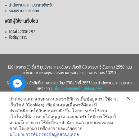
»
สำนักงานสภาเกษตรกรจังหวัด
»
หน่วยงานที่เกี่ยวข้อง
สถิติผู้ใช้งานเว็บไซต์
»
Total :
2036287
»
Today :
115
120 (อาคาร C) ชั้น 5 ศูนย์ราชการเฉลิมพระเกียรติ 80 พรรษา 5 ธันวาคม 2550 ถนน
แจ้งวัฒนะ แขวงทุ่งสองห้อง เขตหลักสี่ กรุงเทพมหานคร 10210
© 2560 สงวนลิขสิทธิ์ตามพระราชบัญญัติลิขสิทธิ์ 2537 โดย สำนักงานสภาเกษตรกร
แห่งชาติ |
นโยบายคุ้มครองข้อมูลส่วนบุคคล
สำนักงานสภาเกษตรกรแห่งชาติมีการเก็บข้อมูลการใช้งาน
เว็บไซต์ (Cookies) เพื่อนำเสนอเนื้อหาที่ดีและมี
ประสิทธิภาพให้กับท่านมากยิ่งขึ้น โดยการเข้าใช้งาน
เว็บไซต์นี้ถือว่าท่านได้อนุญาต และยอมรับให้มีการใช้คุกกี้
chaty
ตามนโยบายการใช้คุ้กกี้ของสำนักงานสภาเกษตรกรแห่ง
ชาติ โดยสามารถศึกษารายละเอียดจาก
Hide
นโยบายการคุ้มครองข้อมูลส่วนบุคคล