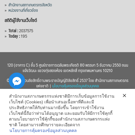
»
สำนักงานสภาเกษตรกรจังหวัด
»
หน่วยงานที่เกี่ยวข้อง
สถิติผู้ใช้งานเว็บไซต์
»
Total :
2037575
»
Today :
195
120 (อาคาร C) ชั้น 5 ศูนย์ราชการเฉลิมพระเกียรติ 80 พรรษา 5 ธันวาคม 2550 ถนน
แจ้งวัฒนะ แขวงทุ่งสองห้อง เขตหลักสี่ กรุงเทพมหานคร 10210
© 2560 สงวนลิขสิทธิ์ตามพระราชบัญญัติลิขสิทธิ์ 2537 โดย สำนักงานสภาเกษตรกร
แห่งชาติ |
นโยบายคุ้มครองข้อมูลส่วนบุคคล
สำนักงานสภาเกษตรกรแห่งชาติมีการเก็บข้อมูลการใช้งาน
เว็บไซต์ (Cookies) เพื่อนำเสนอเนื้อหาที่ดีและมี
ประสิทธิภาพให้กับท่านมากยิ่งขึ้น โดยการเข้าใช้งาน
เว็บไซต์นี้ถือว่าท่านได้อนุญาต และยอมรับให้มีการใช้คุกกี้
chaty
ตามนโยบายการใช้คุ้กกี้ของสำนักงานสภาเกษตรกรแห่ง
ชาติ โดยสามารถศึกษารายละเอียดจาก
Hide
นโยบายการคุ้มครองข้อมูลส่วนบุคคล