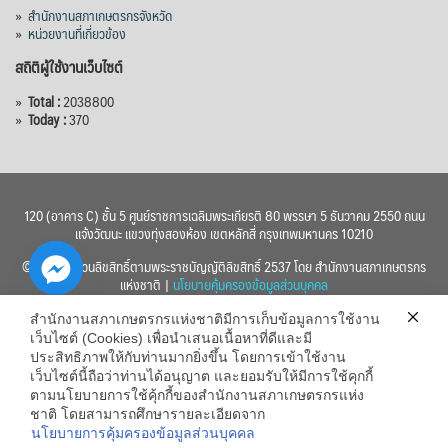
»
สำนักงานสภาเกษตรกรจังหวัด
»
หน่วยงานที่เกี่ยวข้อง
สถิติผู้ใช้งานเว็บไซต์
»
Total :
2038800
»
Today :
370
120 (อาคาร C) ชั้น 5 ศูนย์ราชการเฉลิมพระเกียรติ 80 พรรษา 5 ธันวาคม 2550 ถนน
แจ้งวัฒนะ แขวงทุ่งสองห้อง เขตหลักสี่ กรุงเทพมหานคร 10210
© 2560 สงวนลิขสิทธิ์ตามพระราชบัญญัติลิขสิทธิ์ 2537 โดย สำนักงานสภาเกษตรกร
แห่งชาติ |
นโยบายคุ้มครองข้อมูลส่วนบุคคล
สำนักงานสภาเกษตรกรแห่งชาติมีการเก็บข้อมูลการใช้งาน
เว็บไซต์ (Cookies) เพื่อนำเสนอเนื้อหาที่ดีและมี
ประสิทธิภาพให้กับท่านมากยิ่งขึ้น โดยการเข้าใช้งาน
เว็บไซต์นี้ถือว่าท่านได้อนุญาต และยอมรับให้มีการใช้คุกกี้
chaty
ตามนโยบายการใช้คุ้กกี้ของสำนักงานสภาเกษตรกรแห่ง
ชาติ โดยสามารถศึกษารายละเอียดจาก
Hide
นโยบายการคุ้มครองข้อมูลส่วนบุคคล