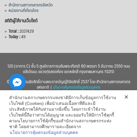
»
สำนักงานสภาเกษตรกรจังหวัด
»
หน่วยงานที่เกี่ยวข้อง
สถิติผู้ใช้งานเว็บไซต์
»
Total :
2037429
»
Today :
49
120 (อาคาร C) ชั้น 5 ศูนย์ราชการเฉลิมพระเกียรติ 80 พรรษา 5 ธันวาคม 2550 ถนน
แจ้งวัฒนะ แขวงทุ่งสองห้อง เขตหลักสี่ กรุงเทพมหานคร 10210
© 2560 สงวนลิขสิทธิ์ตามพระราชบัญญัติลิขสิทธิ์ 2537 โดย สำนักงานสภาเกษตรกร
แห่งชาติ |
นโยบายคุ้มครองข้อมูลส่วนบุคคล
สำนักงานสภาเกษตรกรแห่งชาติมีการเก็บข้อมูลการใช้งาน
เว็บไซต์ (Cookies) เพื่อนำเสนอเนื้อหาที่ดีและมี
ประสิทธิภาพให้กับท่านมากยิ่งขึ้น โดยการเข้าใช้งาน
เว็บไซต์นี้ถือว่าท่านได้อนุญาต และยอมรับให้มีการใช้คุกกี้
chaty
ตามนโยบายการใช้คุ้กกี้ของสำนักงานสภาเกษตรกรแห่ง
ชาติ โดยสามารถศึกษารายละเอียดจาก
Hide
นโยบายการคุ้มครองข้อมูลส่วนบุคคล