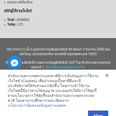
»
หน่วยงานที่เกี่ยวข้อง
สถิติผู้ใช้งานเว็บไซต์
»
Total :
2038803
»
Today :
373
120 (อาคาร C) ชั้น 5 ศูนย์ราชการเฉลิมพระเกียรติ 80 พรรษา 5 ธันวาคม 2550 ถนน
แจ้งวัฒนะ แขวงทุ่งสองห้อง เขตหลักสี่ กรุงเทพมหานคร 10210
© 2560 สงวนลิขสิทธิ์ตามพระราชบัญญัติลิขสิทธิ์ 2537 โดย สำนักงานสภาเกษตรกร
แห่งชาติ |
นโยบายคุ้มครองข้อมูลส่วนบุคคล
สำนักงานสภาเกษตรกรแห่งชาติมีการเก็บข้อมูลการใช้งาน
เว็บไซต์ (Cookies) เพื่อนำเสนอเนื้อหาที่ดีและมี
ประสิทธิภาพให้กับท่านมากยิ่งขึ้น โดยการเข้าใช้งาน
เว็บไซต์นี้ถือว่าท่านได้อนุญาต และยอมรับให้มีการใช้คุกกี้
chaty
ตามนโยบายการใช้คุ้กกี้ของสำนักงานสภาเกษตรกรแห่ง
ชาติ โดยสามารถศึกษารายละเอียดจาก
Hide
นโยบายการคุ้มครองข้อมูลส่วนบุคคล
Allow