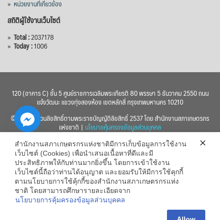
»
หน่วยงานที่เกี่ยวข้อง
สถิติผู้ใช้งานเว็บไซต์
»
Total :
2037178
»
Today :
1006
120 (อาคาร C) ชั้น 5 ศูนย์ราชการเฉลิมพระเกียรติ 80 พรรษา 5 ธันวาคม 2550 ถนน
แจ้งวัฒนะ แขวงทุ่งสองห้อง เขตหลักสี่ กรุงเทพมหานคร 10210
© 2560 สงวนลิขสิทธิ์ตามพระราชบัญญัติลิขสิทธิ์ 2537 โดย สำนักงานสภาเกษตรกร
แห่งชาติ |
นโยบายคุ้มครองข้อมูลส่วนบุคคล
สำนักงานสภาเกษตรกรแห่งชาติมีการเก็บข้อมูลการใช้งาน
เว็บไซต์ (Cookies) เพื่อนำเสนอเนื้อหาที่ดีและมี
ประสิทธิภาพให้กับท่านมากยิ่งขึ้น โดยการเข้าใช้งาน
เว็บไซต์นี้ถือว่าท่านได้อนุญาต และยอมรับให้มีการใช้คุกกี้
chaty
ตามนโยบายการใช้คุ้กกี้ของสำนักงานสภาเกษตรกรแห่ง
ชาติ โดยสามารถศึกษารายละเอียดจาก
Hide
นโยบายการคุ้มครองข้อมูลส่วนบุคคล
Allow