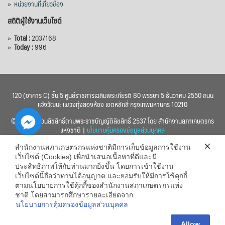
»
หน่วยงานที่เกี่ยวข้อง
สถิติผู้ใช้งานเว็บไซต์
»
Total :
2037168
»
Today :
996
120 (อาคาร C) ชั้น 5 ศูนย์ราชการเฉลิมพระเกียรติ 80 พรรษา 5 ธันวาคม 2550 ถนน
แจ้งวัฒนะ แขวงทุ่งสองห้อง เขตหลักสี่ กรุงเทพมหานคร 10210
© 2560 สงวนลิขสิทธิ์ตามพระราชบัญญัติลิขสิทธิ์ 2537 โดย สำนักงานสภาเกษตรกร
แห่งชาติ |
นโยบายคุ้มครองข้อมูลส่วนบุคคล
สำนักงานสภาเกษตรกรแห่งชาติมีการเก็บข้อมูลการใช้งาน
เว็บไซต์ (Cookies) เพื่อนำเสนอเนื้อหาที่ดีและมี
ประสิทธิภาพให้กับท่านมากยิ่งขึ้น โดยการเข้าใช้งาน
เว็บไซต์นี้ถือว่าท่านได้อนุญาต และยอมรับให้มีการใช้คุกกี้
chaty
ตามนโยบายการใช้คุ้กกี้ของสำนักงานสภาเกษตรกรแห่ง
ชาติ โดยสามารถศึกษารายละเอียดจาก
Hide
นโยบายการคุ้มครองข้อมูลส่วนบุคคล
Allow