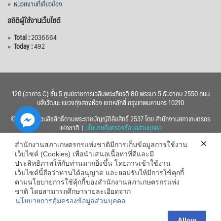
»
หน่วยงานที่เกี่ยวข้อง
สถิติผู้ใช้งานเว็บไซต์
»
Total :
2036664
»
Today :
492
120 (อาคาร C) ชั้น 5 ศูนย์ราชการเฉลิมพระเกียรติ 80 พรรษา 5 ธันวาคม 2550 ถนน
แจ้งวัฒนะ แขวงทุ่งสองห้อง เขตหลักสี่ กรุงเทพมหานคร 10210
© 2560 สงวนลิขสิทธิ์ตามพระราชบัญญัติลิขสิทธิ์ 2537 โดย สำนักงานสภาเกษตรกร
แห่งชาติ |
นโยบายคุ้มครองข้อมูลส่วนบุคคล
สำนักงานสภาเกษตรกรแห่งชาติมีการเก็บข้อมูลการใช้งาน
เว็บไซต์ (Cookies) เพื่อนำเสนอเนื้อหาที่ดีและมี
ประสิทธิภาพให้กับท่านมากยิ่งขึ้น โดยการเข้าใช้งาน
เว็บไซต์นี้ถือว่าท่านได้อนุญาต และยอมรับให้มีการใช้คุกกี้
chaty
ตามนโยบายการใช้คุ้กกี้ของสำนักงานสภาเกษตรกรแห่ง
ชาติ โดยสามารถศึกษารายละเอียดจาก
Hide
นโยบายการคุ้มครองข้อมูลส่วนบุคคล
Allow