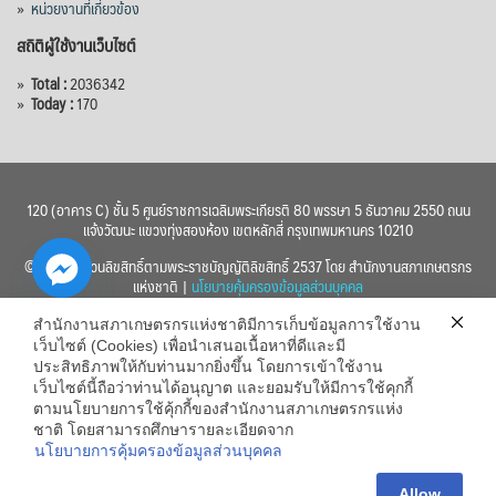
»
หน่วยงานที่เกี่ยวข้อง
สถิติผู้ใช้งานเว็บไซต์
»
Total :
2036342
»
Today :
170
120 (อาคาร C) ชั้น 5 ศูนย์ราชการเฉลิมพระเกียรติ 80 พรรษา 5 ธันวาคม 2550 ถนน
แจ้งวัฒนะ แขวงทุ่งสองห้อง เขตหลักสี่ กรุงเทพมหานคร 10210
© 2560 สงวนลิขสิทธิ์ตามพระราชบัญญัติลิขสิทธิ์ 2537 โดย สำนักงานสภาเกษตรกร
แห่งชาติ |
นโยบายคุ้มครองข้อมูลส่วนบุคคล
สำนักงานสภาเกษตรกรแห่งชาติมีการเก็บข้อมูลการใช้งาน
เว็บไซต์ (Cookies) เพื่อนำเสนอเนื้อหาที่ดีและมี
ประสิทธิภาพให้กับท่านมากยิ่งขึ้น โดยการเข้าใช้งาน
เว็บไซต์นี้ถือว่าท่านได้อนุญาต และยอมรับให้มีการใช้คุกกี้
chaty
ตามนโยบายการใช้คุ้กกี้ของสำนักงานสภาเกษตรกรแห่ง
ชาติ โดยสามารถศึกษารายละเอียดจาก
Hide
นโยบายการคุ้มครองข้อมูลส่วนบุคคล
Allow