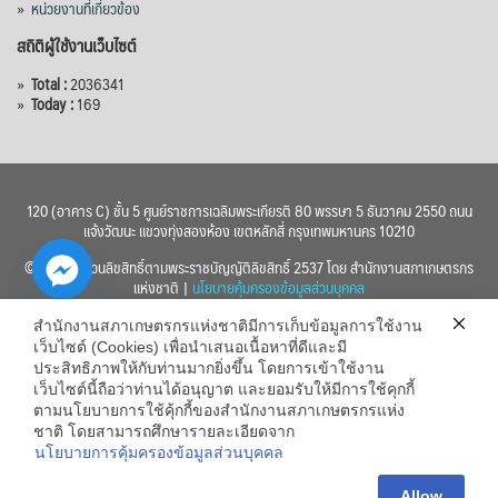
»
หน่วยงานที่เกี่ยวข้อง
สถิติผู้ใช้งานเว็บไซต์
»
Total :
2036341
»
Today :
169
120 (อาคาร C) ชั้น 5 ศูนย์ราชการเฉลิมพระเกียรติ 80 พรรษา 5 ธันวาคม 2550 ถนน
แจ้งวัฒนะ แขวงทุ่งสองห้อง เขตหลักสี่ กรุงเทพมหานคร 10210
© 2560 สงวนลิขสิทธิ์ตามพระราชบัญญัติลิขสิทธิ์ 2537 โดย สำนักงานสภาเกษตรกร
แห่งชาติ |
นโยบายคุ้มครองข้อมูลส่วนบุคคล
สำนักงานสภาเกษตรกรแห่งชาติมีการเก็บข้อมูลการใช้งาน
เว็บไซต์ (Cookies) เพื่อนำเสนอเนื้อหาที่ดีและมี
ประสิทธิภาพให้กับท่านมากยิ่งขึ้น โดยการเข้าใช้งาน
เว็บไซต์นี้ถือว่าท่านได้อนุญาต และยอมรับให้มีการใช้คุกกี้
chaty
ตามนโยบายการใช้คุ้กกี้ของสำนักงานสภาเกษตรกรแห่ง
ชาติ โดยสามารถศึกษารายละเอียดจาก
Hide
นโยบายการคุ้มครองข้อมูลส่วนบุคคล
Allow