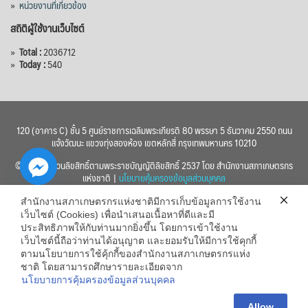
»
หน่วยงานที่เกี่ยวข้อง
สถิติผู้ใช้งานเว็บไซต์
»
Total :
2036712
»
Today :
540
120 (อาคาร C) ชั้น 5 ศูนย์ราชการเฉลิมพระเกียรติ 80 พรรษา 5 ธันวาคม 2550 ถนน
แจ้งวัฒนะ แขวงทุ่งสองห้อง เขตหลักสี่ กรุงเทพมหานคร 10210
© 2560 สงวนลิขสิทธิ์ตามพระราชบัญญัติลิขสิทธิ์ 2537 โดย สำนักงานสภาเกษตรกร
แห่งชาติ |
นโยบายคุ้มครองข้อมูลส่วนบุคคล
สำนักงานสภาเกษตรกรแห่งชาติมีการเก็บข้อมูลการใช้งาน
เว็บไซต์ (Cookies) เพื่อนำเสนอเนื้อหาที่ดีและมี
ประสิทธิภาพให้กับท่านมากยิ่งขึ้น โดยการเข้าใช้งาน
เว็บไซต์นี้ถือว่าท่านได้อนุญาต และยอมรับให้มีการใช้คุกกี้
chaty
ตามนโยบายการใช้คุ้กกี้ของสำนักงานสภาเกษตรกรแห่ง
ชาติ โดยสามารถศึกษารายละเอียดจาก
Hide
นโยบายการคุ้มครองข้อมูลส่วนบุคคล
Allow